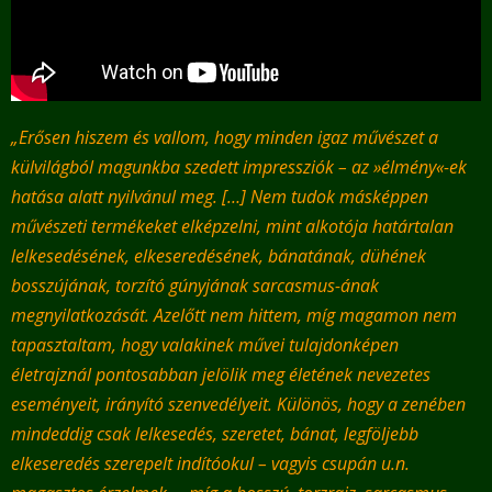
„Erősen hiszem és vallom, hogy minden igaz művészet a
külvilágból magunkba szedett impressziók – az »élmény«-ek
hatása alatt nyilvánul meg. […] Nem tudok másképpen
művészeti termékeket elképzelni, mint alkotója határtalan
lelkesedésének, elkeseredésének, bánatának, dühének
bosszújának, torzító gúnyjának sarcasmus-ának
megnyilatkozását. Azelőtt nem hittem, míg magamon nem
tapasztaltam, hogy valakinek művei tulajdonképen
életrajznál pontosabban jelölik meg életének nevezetes
eseményeit, irányító szenvedélyeit. Különös, hogy a zenében
mindeddig csak lelkesedés, szeretet, bánat, legföljebb
elkeseredés szerepelt indítóokul – vagyis csupán u.n.