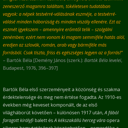
zeneszerző magamra találtam, tökéletesen tudatában
vagyok: a népek testvérré-válásának eszméje, a testvérré-
válásé minden háborúság és minden viszály ellenére. Ezt az
eszmét igyekszem – amennyire erőmtől telik – szolgálni
zenémben; ezért nem vonom ki magam semmiféle hatás alól,
eredjen az szlovák, román, arab vagy bármiféle más
forrásból. Csak tiszta, friss és egészséges legyen az a forrás!“
– Bartók Béla [Demény János (szerk.):
Bartók Béla levelei
,
Budapest, 1976, 396–397]
Bartók Béla első szerzeményeit a közönség és szakma
érdektelensége és meg nem értése fogadta. Az 1910-es
években még keveset komponált, de az első
világháborút követően – különösen 1917 után,
A fából
faragott királyfi
balett és
A kékszakállú herceg vára
opera