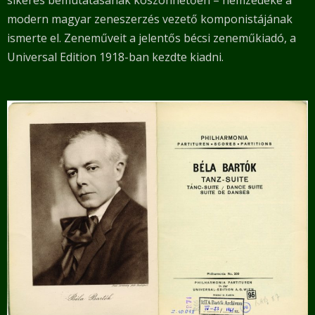
sikeres bemutatásának köszönhetően – nemzedéke a
modern magyar zeneszerzés vezető komponistájának
ismerte el. Zeneműveit a jelentős bécsi zeneműkiadó, a
Universal Edition 1918-ban kezdte kiadni.