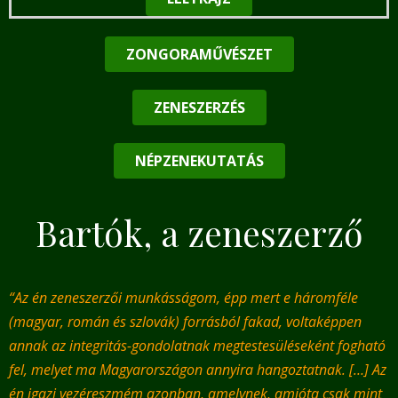
ZONGORAMŰVÉSZET
ZENESZERZÉS
NÉPZENEKUTATÁS
Bartók, a zeneszerző
“Az én zeneszerzői munkásságom, épp mert e háromféle
(magyar, román és szlovák) forrásból fakad, voltaképpen
annak az integritás-gondolatnak megtestesüléseként fogható
fel, melyet ma Magyarországon annyira hangoztatnak. […] Az
én igazi vezéreszmém azonban, amelynek, amióta csak mint