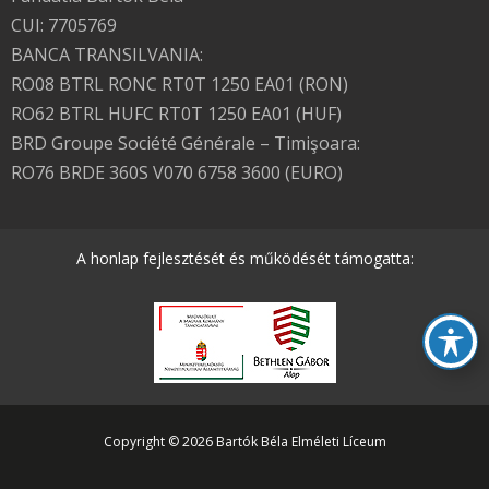
CUI: 7705769
BANCA TRANSILVANIA:
RO08 BTRL RONC RT0T 1250 EA01 (RON)
RO62 BTRL HUFC RT0T 1250 EA01 (HUF)
BRD Groupe Société Générale – Timişoara:
RO76 BRDE 360S V070 6758 3600 (EURO)
A honlap fejlesztését és működését támogatta:
Copyright © 2026 Bartók Béla Elméleti Líceum