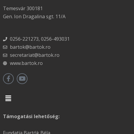
Temesvár 300181
Gen. Ion Dragalina sgt. 11/A
0256-221273, 0256-493031
bartok@bartok.ro
secretariat@bartok.ro
www.bartok.ro
Menu
Támogatási lehetőség:
Fundatia Bartók Béla