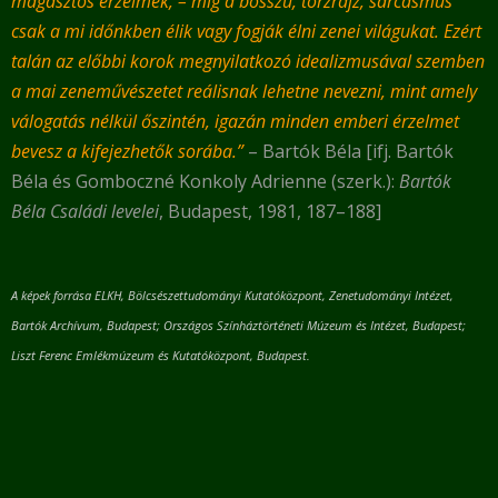
magasztos érzelmek, – míg a bosszú, torzrajz, sarcasmus
csak a mi időnkben élik vagy fogják élni zenei világukat. Ezért
talán az előbbi korok megnyilatkozó idealizmusával szemben
a mai zeneművészetet reálisnak lehetne nevezni, mint amely
válogatás nélkül őszintén, igazán minden emberi érzelmet
bevesz a kifejezhetők sorába.”
– Bartók Béla [ifj. Bartók
Béla és Gomboczné Konkoly Adrienne (szerk.):
Bartók
Béla Családi levelei
, Budapest, 1981, 187–188]
A képek forrása ELKH, Bölcsészettudományi Kutatóközpont, Zenetudományi Intézet,
Bartók Archívum, Budapest; Országos Színháztörténeti Múzeum és Intézet, Budapest;
Liszt Ferenc Emlékmúzeum és Kutatóközpont, Budapest.