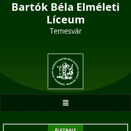
Bartók Béla Elméleti
Skip
to
Líceum
content
Temesvár
Menu
ÉLETRAJZ