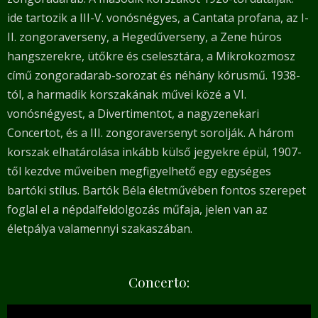
ide tartozik a III-V. vonósnégyes, a Cantata profana, az I-
II. zongoraverseny, a Hegedűverseny, a Zene húros
hangszerekre, ütőkre és cselesztára, a Mikrokozmosz
című zongoradarab-sorozat és néhány kórusmű. 1938-
tól, a harmadik korszakának művei közé a VI.
vonósnégyest, a Divertimentot, a nagyzenekari
Concertot, és a III. zongoraversenyt sorolják. A három
korszak elhatárolása inkább külső jegyekre épül, 1907-
től kezdve műveiben megfigyelhető egy egységes
bartóki stílus. Bartók Béla életművében fontos szerepet
foglal el a népdalfeldolgozás műfaja, jelen van az
életpálya valamennyi szakaszában.
Concerto: