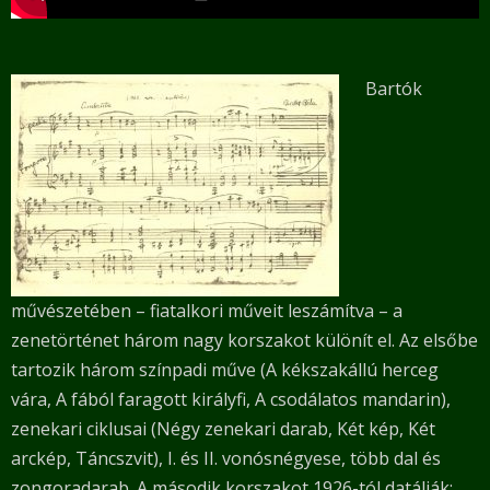
Bartók
művészetében – fiatalkori műveit leszámítva – a
zenetörténet három nagy korszakot különít el. Az elsőbe
tartozik három színpadi műve (A kékszakállú herceg
vára, A fából faragott királyfi, A csodálatos mandarin),
zenekari ciklusai (Négy zenekari darab, Két kép, Két
arckép, Táncszvit), I. és II. vonósnégyese, több dal és
zongoradarab. A második korszakot 1926-tól datálják: