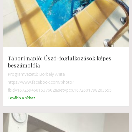
Tábori napló: Úszó-foglalkozások képes
beszámolója
Programvezető: Borbély Anita
https://www.facebook.com/photo?
fbid=1672594661537602&set=pcb.1672601798203555
Tovább a hírhez...