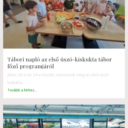
Tábori napló az első úszó-kiskukta tábor
főző programjáról
Július 20-a és 24-e között szerveztük meg az első úszó-
kiskukta...
Tovább a hírhez...