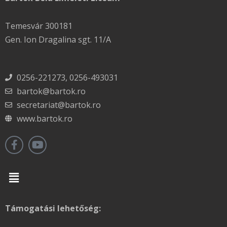
Temesvár 300181
Gen. Ion Dragalina sgt. 11/A
0256-221273, 0256-493031
bartok@bartok.ro
secretariat@bartok.ro
www.bartok.ro
Menu
Támogatási lehetőség: