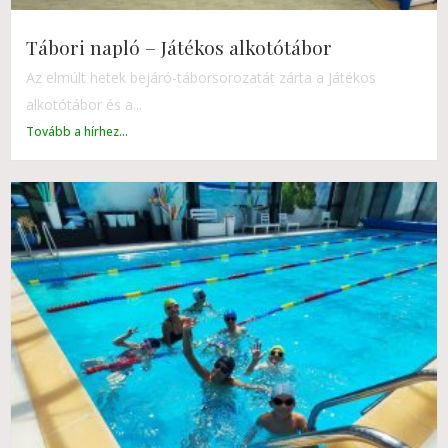
Tábori napló – Játékos alkotótábor
Az elmúlt hetek bejáró-táborsorozatát zárta a Játékos
alkotótábor és a...
Tovább a hírhez...