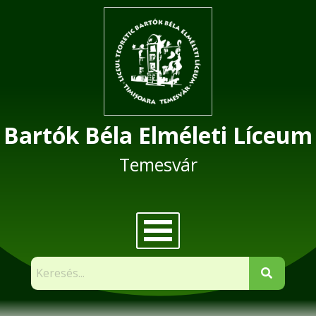
Skip
to
content
Bartók Béla Elméleti Líceum
Temesvár