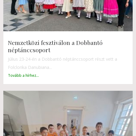
Nemzetközi fesztiválon a Dobbantó
néptánccsoport
Július 23-24-én a Dobbantó néptánccsoport részt vett a
Folclorika Danubiana...
Tovább a hírhez...