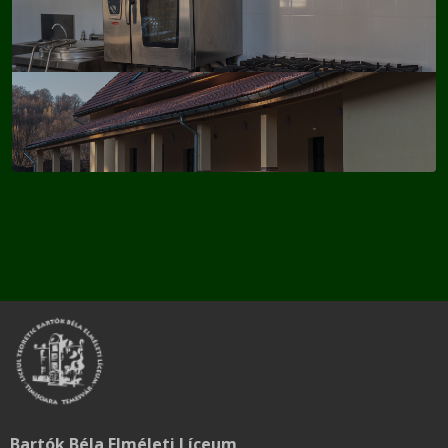
Bartók Béla Elméleti Líceum