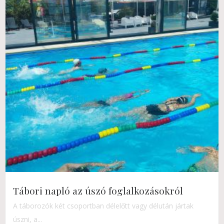
Tábori napló az úszó foglalkozásokról
A táborozók két csoportban délelőtt vagy délután jártak
úszni, a...