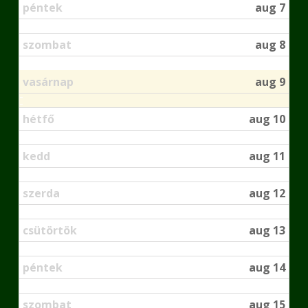
péntek
aug 7
szombat
aug 8
vasárnap
aug 9
hétfő
aug 10
kedd
aug 11
szerda
aug 12
csütörtök
aug 13
péntek
aug 14
szombat
aug 15