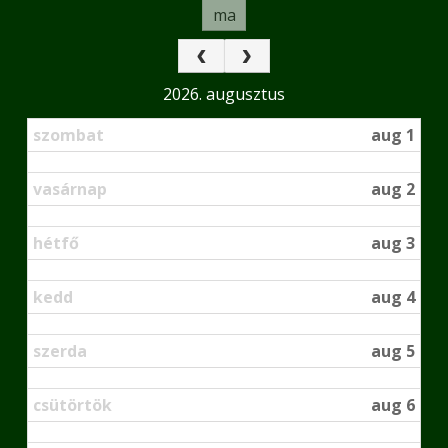
ma
2026. augusztus
szombat
aug 1
vasárnap
aug 2
hétfő
aug 3
kedd
aug 4
szerda
aug 5
csütörtök
aug 6