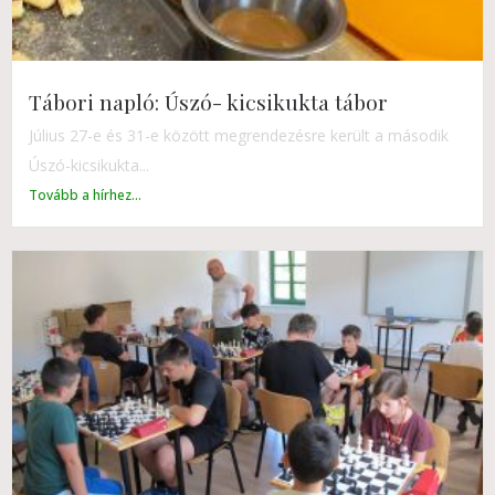
Tábori napló: Úszó- kicsikukta tábor
Július 27-e és 31-e között megrendezésre került a második
Úszó-kicsikukta...
Tovább a hírhez...