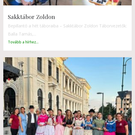
Sakktábor Zoldon
Bepillantó a hét táboraiba – Sakktábor Zoldon Táborvezetők:
Balla Tamás,...
Tovább a hírhez...