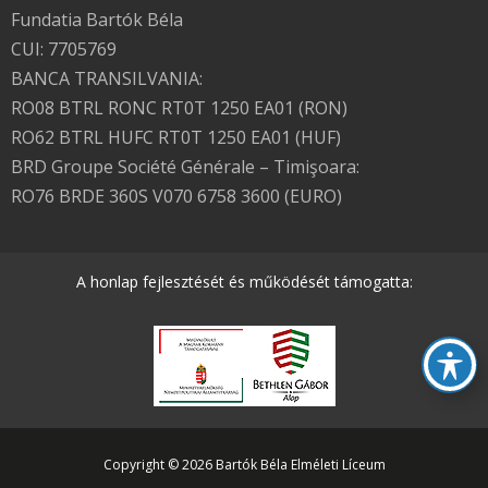
Fundatia Bartók Béla
CUI: 7705769
BANCA TRANSILVANIA:
RO08 BTRL RONC RT0T 1250 EA01 (RON)
RO62 BTRL HUFC RT0T 1250 EA01 (HUF)
BRD Groupe Société Générale – Timişoara:
RO76 BRDE 360S V070 6758 3600 (EURO)
A honlap fejlesztését és működését támogatta:
Copyright © 2026 Bartók Béla Elméleti Líceum