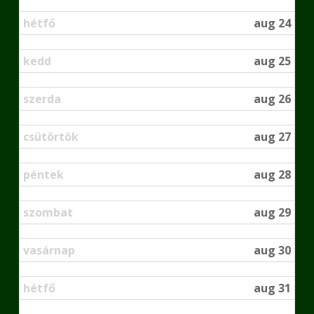
hétfő
aug 24
kedd
aug 25
szerda
aug 26
csütörtök
aug 27
péntek
aug 28
szombat
aug 29
vasárnap
aug 30
hétfő
aug 31