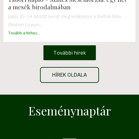
a mesék birodalmában
Július 20–24. között került megrendezésre a Bartók Béla
Elméleti Líceum...
Tovább a hírhez...
További hírek
HÍREK OLDALA
Eseménynaptár