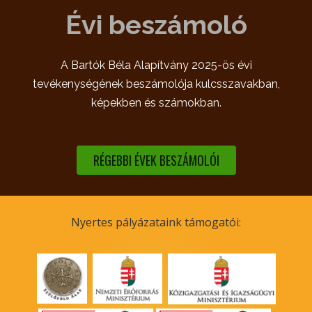
Évi beszámoló
A Bartók Béla Alapítvány 2025-ös évi
tevékenységének beszámolója kulcsszavakban,
képekben és számokban.
RÉGEBBI ÉVEK BESZÁMOLÓI
Nyertes pályázataink támogatói: