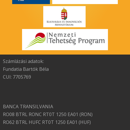
Számlázási adatok:
Fundatia Bartók Béla
CUI: 7705769
BANCA TRANSILVANIA
RO08 BTRL RONC RT0T 1250 EA01 (RON)
RO62 BTRL HUFC RT0T 1250 EA01 (HUF)