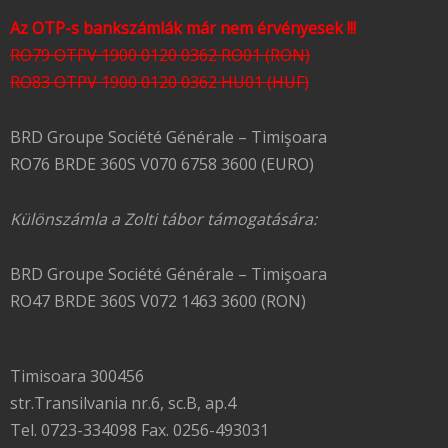
Az OTP-s bankszámlák már nem érvényesek !!!
RO79 OTPV 1900 0120 0362 RO01 (RON)
RO83 OTPV 1900 0120 0362 HU01 (HUF)
BRD Groupe Société Générale – Timişoara
RO76 BRDE 360S V070 6758 3600 (EURO)
Különszámla a Zolti tábor támogatására:
BRD Groupe Société Générale – Timişoara
RO47 BRDE 360S V072 1463 3600 (RON)
Timisoara 300456
str.Transilvania nr.6, sc.B, ap.4
Tel. 0723-334098 Fax. 0256-493031