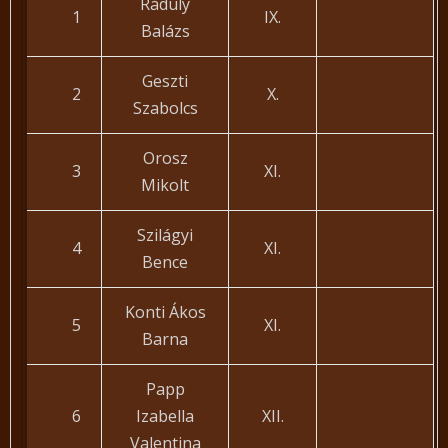
Ráduly
1
IX.
Balázs
Geszti
2
X.
Szabolcs
Orosz
3
XI.
Mikolt
Szilágyi
4
XI.
Bence
Konti Ákos
5
XI.
Barna
Papp
6
Izabella
XII.
Valentina