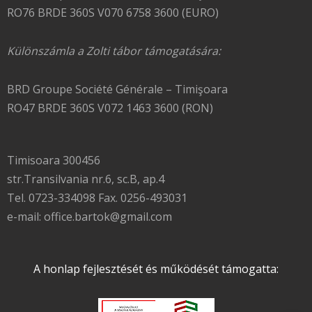
RO76 BRDE 360S V070 6758 3600 (EURO)
Különszámla a Zolti tábor támogatására:
BRD Groupe Société Générale – Timişoara
RO47 BRDE 360S V072 1463 3600 (RON)
Timisoara 300456
str.Transilvania nr.6, sc.B, ap.4
Tel. 0723-334098 Fax. 0256-493031
e-mail: office.bartok@gmail.com
A honlap fejlesztését és működését támogatta: