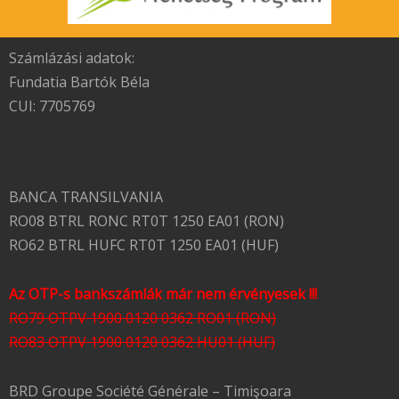
Számlázási adatok:
Fundatia Bartók Béla
CUI: 7705769
BANCA TRANSILVANIA
RO08 BTRL RONC RT0T 1250 EA01 (RON)
RO62 BTRL HUFC RT0T 1250 EA01 (HUF)
Az OTP-s bankszámlák már nem érvényesek !!!
RO79 OTPV 1900 0120 0362 RO01 (RON)
RO83 OTPV 1900 0120 0362 HU01 (HUF)
BRD Groupe Société Générale – Timişoara