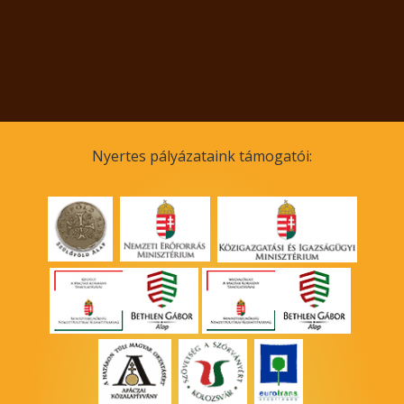
Nyertes pályázataink támogatói: