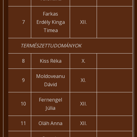
Farkas
7
Erdély Kinga
XII.
Timea
TERMÉSZETTUDOMÁNYOK
8
Kiss Réka
X.
Moldoveanu
9
XI.
Dávid
Fernengel
10
XII.
Júlia
11
Oláh Anna
XII.