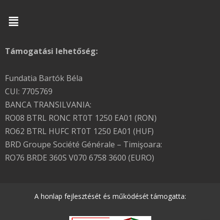
Menu
Támogatási lehetőség:
Fundatia Bartók Béla
CUI: 7705769
BANCA TRANSILVANIA:
RO08 BTRL RONC RT0T 1250 EA01 (RON)
RO62 BTRL HUFC RT0T 1250 EA01 (HUF)
BRD Groupe Société Générale – Timişoara:
RO76 BRDE 360S V070 6758 3600 (EURO)
A honlap fejlesztését és működését támogatta: