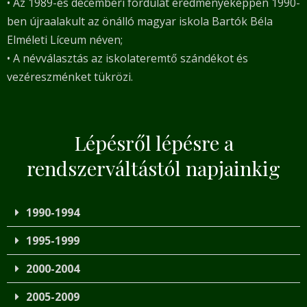
• Az 1989-es decemberi fordulat eredményeképpen 1990-
ben újraalakult az önálló magyar iskola Bartók Béla
Elméleti Líceum néven;
• A névválasztás az iskolateremtő szándékot és
vezéreszménket tükrözi.
Lépésről lépésre a
rendszerváltástól napjainkig
1990-1994
1995-1999
2000-2004
2005-2009