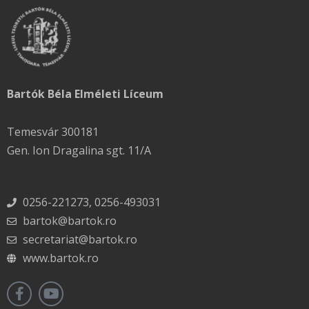
Bartók Béla Elméleti Líceum
Temesvár 300181
Gen. Ion Dragalina sgt. 11/A
0256-221273, 0256-493031
bartok@bartok.ro
secretariat@bartok.ro
www.bartok.ro