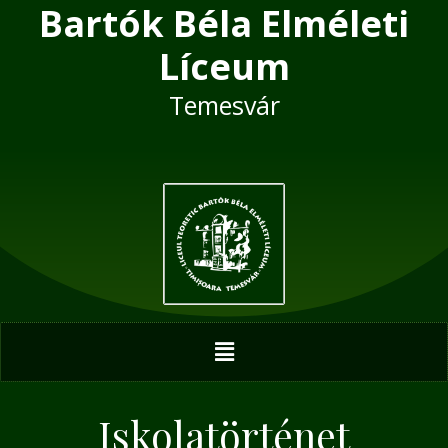
Bartók Béla Elméleti
Skip
to
Líceum
content
Temesvár
Menu
Iskolatörténet