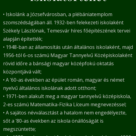
• Iskolánk a Józsefvárosban, a plébániatemplom
szomszédságában áll. 1932-ben felekezeti iskolaként
Székely Lászlónak, Temesvár híres főépítészének tervei
alapján építették;
• 1948-ban az államosítás után általános iskolaként, majd
1956-tól 6-os számú Magyar Tannyelvű Középiskolaként
rövid időre a bánsági magyar középfokú oktatás
központjává vált;
• A ʹ60-as években az épület román, magyar és német
nyelvű általános iskolának adott otthont;
• 1971-ben alakult meg a magyar tannyelvű középiskola,
2-es számú Matematika-Fizika Líceum megnevezéssel;
• A sajátos névválasztást a hatalom nem engedélyezte,
sőt a ʹ80-as években az iskola önállóságát is
megszüntette;