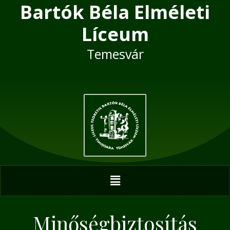
Bartók Béla Elméleti
Skip
to
Líceum
content
Temesvár
Menu
Minőségbiztosítás