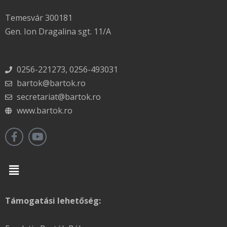
Temesvár 300181
Gen. Ion Dragalina sgt. 11/A
0256-221273, 0256-493031
bartok@bartok.ro
secretariat@bartok.ro
www.bartok.ro
Menu
Támogatási lehetőség: