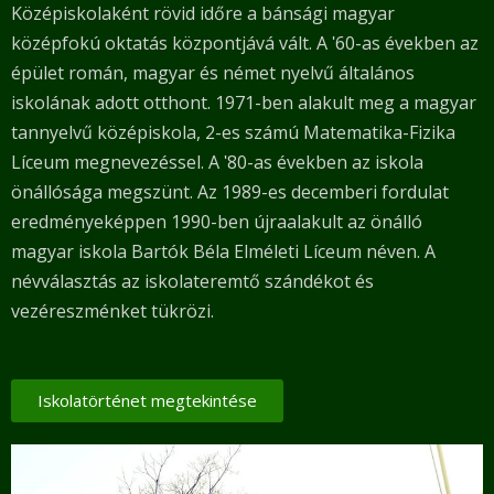
Középiskolaként rövid időre a bánsági magyar
középfokú oktatás központjává vált.
A ʹ60-as években az
épület román, magyar és német nyelvű általános
iskolának adott otthont.
1971-ben alakult meg a magyar
tannyelvű középiskola, 2-es számú Matematika-Fizika
Líceum megnevezéssel. A ʹ80-as években az iskola
önállósága megszünt. Az 1989-es decemberi fordulat
eredményeképpen 1990-ben újraalakult az önálló
magyar iskola Bartók Béla Elméleti Líceum néven. A
névválasztás az iskolateremtő szándékot és
vezéreszménket tükrözi.
Iskolatörténet megtekintése