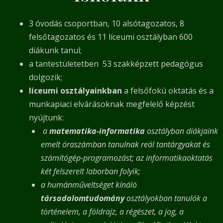
3 óvodás csoportban, 10 alsótagozatos, 8
felsőtagozatos és 11 líceumi osztályban 600
diákunk tanul;
a tantestületetben 53 szakképzett pedagógus
dolgozik;
líceumi osztályainkban
a felsőfokú oktatás és a
munkapiaci elvárásoknak megfelelő képzést
nyújtunk:
a
matematika-informatika
osztályban diákjaink
emelt óraszámban tanulnak reál tantárgyakat és
számítógép-programozást; az informatikaoktatás
két felszerelt laborban folyik;
a humánműveltséget kínáló
társadalomtudomány
osztályokban tanulók a
történelem, a földrajz, a régészet, a jog, a