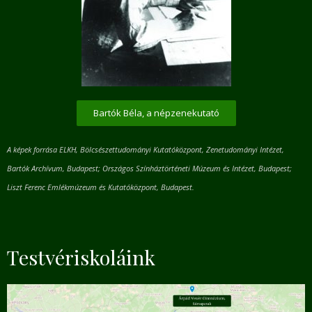
Bartók Béla, a népzenekutató
A képek forrása ELKH, Bölcsészettudományi Kutatóközpont, Zenetudományi Intézet,
Bartók Archívum, Budapest; Országos Színháztörténeti Múzeum és Intézet, Budapest;
Liszt Ferenc Emlékmúzeum és Kutatóközpont, Budapest.
Testvériskoláink