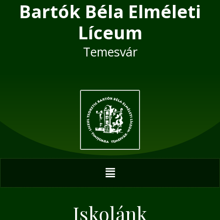
Bartók Béla Elméleti
Skip
to
Líceum
content
Temesvár
Menu
Iskolánk