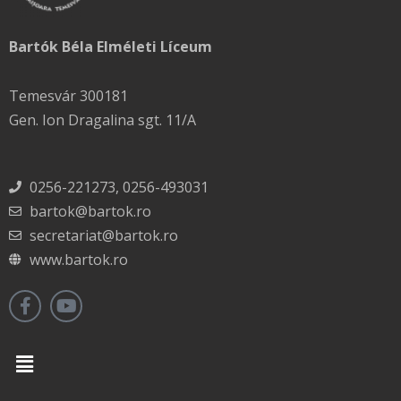
Bartók Béla Elméleti Líceum
Temesvár 300181
Gen. Ion Dragalina sgt. 11/A
0256-221273, 0256-493031
bartok@bartok.ro
secretariat@bartok.ro
www.bartok.ro
Menu