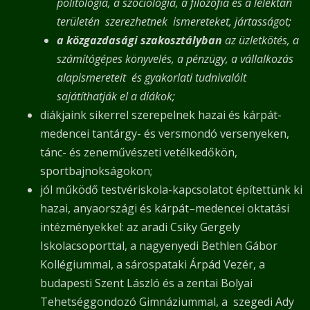
politológia, a szociológia, a filozófia és a lélektan
területén szerezhetnek ismereteket, jártasságot;
a közgazdasági szakosztályban
az üzletkötés, a
számítógépes könyvelés, a pénzügy, a vállalkozás
alapismereteit és gyakorlati tudnivalóit
sajátíthatják el a diákok;
diákjaink sikerrel szerepelnek hazai és kárpát-
medencei tantárgy- és versmondó versenyeken,
tánc- és zeneművészeti vetélkedőkön,
sportbajnokságokon;
jól működő testvériskola-kapcsolatot építettünk ki
hazai, anyaországi és kárpát–medencei oktatási
intézményekkel: az aradi Csiky Gergely
Iskolacsoporttal, a nagyenyedi Bethlen Gábor
Kollégiummal, a sárospataki Árpád Vezér, a
budapesti Szent László és a zentai Bolyai
Tehetséggondozó Gimnáziummal, a szegedi Ady