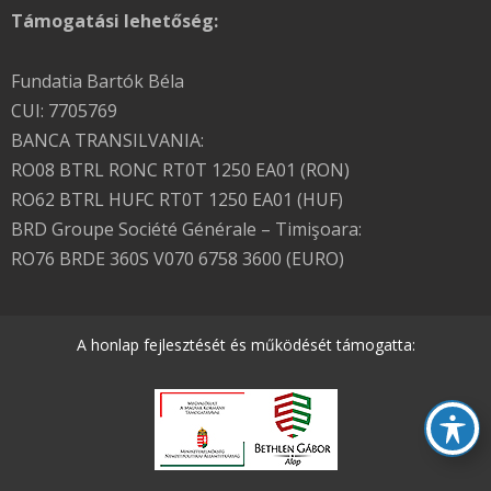
Támogatási lehetőség:
Fundatia Bartók Béla
CUI: 7705769
BANCA TRANSILVANIA:
RO08 BTRL RONC RT0T 1250 EA01 (RON)
RO62 BTRL HUFC RT0T 1250 EA01 (HUF)
BRD Groupe Société Générale – Timişoara:
RO76 BRDE 360S V070 6758 3600 (EURO)
A honlap fejlesztését és működését támogatta: