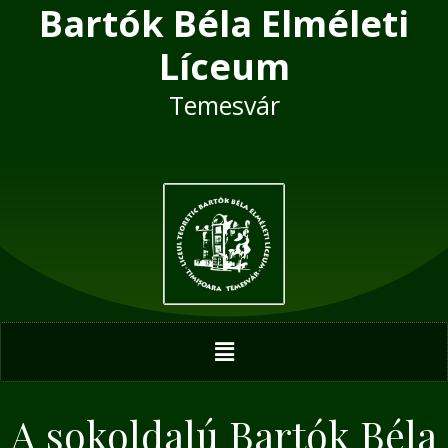
Bartók Béla Elméleti
Skip
to
Líceum
content
Temesvár
Menu
A sokoldalú Bartók Béla