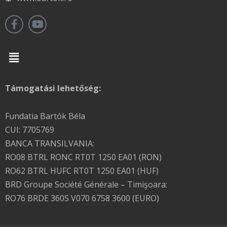
Menu
Támogatási lehetőség:
Fundatia Bartók Béla
CUI: 7705769
BANCA TRANSILVANIA:
RO08 BTRL RONC RT0T 1250 EA01 (RON)
RO62 BTRL HUFC RT0T 1250 EA01 (HUF)
BRD Groupe Société Générale – Timişoara:
RO76 BRDE 360S V070 6758 3600 (EURO)