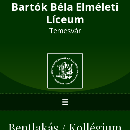
Bartók Béla Elméleti
Skip
to
Líceum
content
Temesvár
Menu
Bentlakás / Kollégium