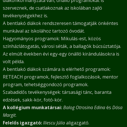
diákönkormányzata van, önálló programokat is
szerveznek, de csatlakoznak az iskolában zajló
tevékenységekhez is.
A bentlakó diákok rendszeresen támogatják önkéntes
munkával az iskolához tartozó óvodát.
Hagyományos programok: Mikulás-est, közös
színházlátogatás, városi séták, a ballagók búcsúztatója.
Az elmúlt években évi egy-egy önálló kirándulásokra is
volt példa.
A bentlakó diákok számára is elérhető programok:
RETEACH programok, fejlesztő foglalkozások, mentor
program, tehetséggondozó programok.
Szabadidős tevékenységek: társasági tánc, baranta
edzések, sakk-kör, fotó-kör.
A kollégium munkatársai:
Balog Otrosina Edina
és
Dósa
Margit
.
Felelős igazgató:
Iliescu Júlia
aligazgató.