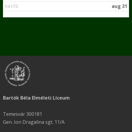
hétfő
aug 31
Bartók Béla Elméleti Líceum
Temesvár 300181
Gen. Ion Dragalina sgt. 11/A