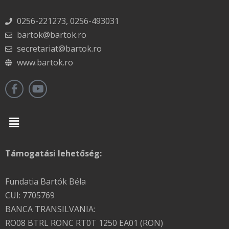
0256-221273, 0256-493031
bartok@bartok.ro
secretariat@bartok.ro
www.bartok.ro
Menu
Támogatási lehetőség:
Fundatia Bartók Béla
CUI: 7705769
BANCA TRANSILVANIA:
RO08 BTRL RONC RT0T 1250 EA01 (RON)