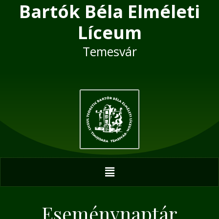
Bartók Béla Elméleti
Skip
to
Líceum
content
Temesvár
Menu
Eseménynaptár