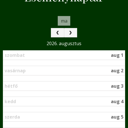
ma
2026. augusztus
szombat
aug 1
vasárnap
aug 2
hétfő
aug 3
kedd
aug 4
szerda
aug 5