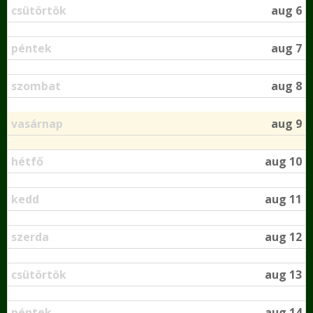
csütörtök
aug 6
péntek
aug 7
szombat
aug 8
vasárnap
aug 9
hétfő
aug 10
kedd
aug 11
szerda
aug 12
csütörtök
aug 13
péntek
aug 14