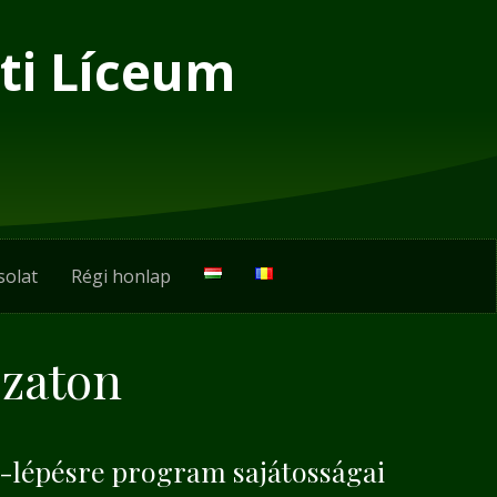
ti Líceum
solat
Régi honlap
ozaton
-lépésre program sajátosságai