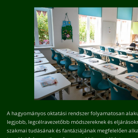
A hagyományos oktatási rendszer folyamatosan alakul(t
legjobb, legcélravezetőbb módszereknek és eljárásokn
szakmai tudásának és fantáziájának megfelelően alka