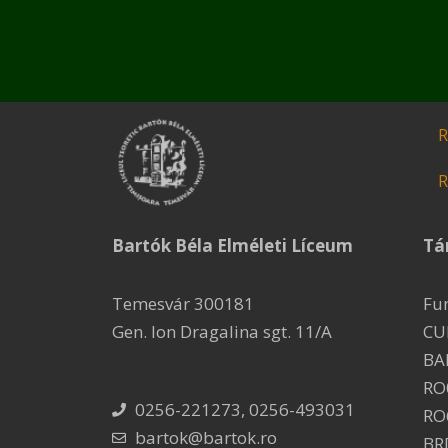
R
R
Bartók Béla Elméleti Líceum
Tá
Temesvár 300181
Fu
Gen. Ion Dragalina sgt. 11/A
CU
BA
RO
0256-221273, 0256-493031
RO
bartok@bartok.ro
BR