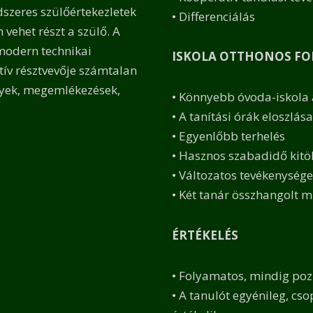
dszeres szülőértekezletek
• Differenciálás
vehet részt a szülő. A
 modern technikai
ISKOLA OTTHONOS F
tív résztvevője számtalan
lyek, megemlékezések,
• Könnyebb óvoda-iskola
• A tanítási órák eloszlása
• Egyenlőbb terhelés
• Hasznos szabadidő kitö
• Változatos tevékenység
• Két tanár összhangolt 
ÉRTÉKELÉS
• Folyamatos, mindig pozi
• A tanulót egyénileg, cs