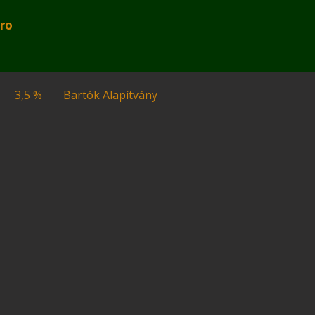
ro
3,5 %
Bartók Alapítvány