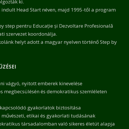
gozták ki.
indult Head Start néven, majd 1995-től a program
 by step pentru Educație și Dezvoltare Profesională
i szervezet koordonálja.
kolánk helyt adott a magyar nyelven történő Step by
ŰZÉSEI
lni vágyó, nyitott emberek kinevelése
zös megbecsülésén és demokratikus szemléleten
 kapcsolódó gyakorlatok biztosítása
művészeti, etikai és gyakorlati tudásának
kratikus társadalomban való sikeres életút alapja