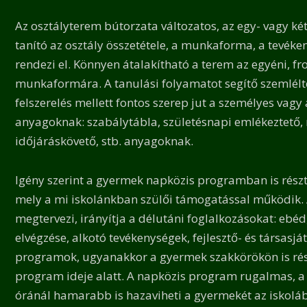
Az osztályterem bútorzata változatos, az egy- vagy k
tanító az osztály összetétele, a munkaforma, a tevéke
rendezi el. Könnyen átalakítható a terem az egyéni, fr
munkaformára. A tanulási folyamatot segítő szemlélt
felszerelés mellett fontos szerep jut a személyes vag
anyagoknak: szabálytábla, születésnapi emlékeztető,
időjáráskövető, stb. anyagoknak.
Igény szerint a gyermek napközis programban is részt
mely a mi iskolánkban szülői támogatással működik. 
megtervezi, irányítja a délutáni foglalkozásokat: ebéd
elvégzése, alkotó tevékenységek, fejlesztő- és társasjá
programok, ugyanakkor a gyermek szakkörökön is rés
program ideje alatt. A napközis program rugalmas, a
óránál hamarabb is hazaviheti a gyermekét az iskoláb