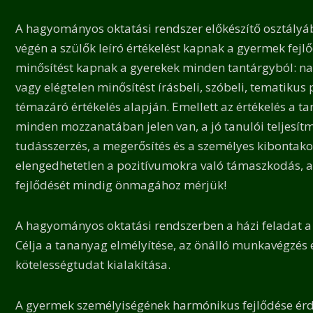
A hagyományos oktatási rendszer előkészítő osztályáb
végén a szülők leíró értékelést kapnak a gyermek fejlő
minősítést kapnak a gyerekek minden tantárgyból: nag
vagy elégtelen minősítést írásbeli, szóbeli, tematikus
témazáró értékelés alapján. Emellett az értékelés a ta
minden mozzanatában jelen van, a jó tanulói teljesí
tudásszerzés, a megerősítés és a személyes kibontak
elengedhetetlen a pozitívumokra való támaszkodás, a
fejlődését mindig önmagához mérjük!
A hagyományos oktatási rendszerben a házi feladat a 
Célja a tananyag elmélyítése, az önálló munkavégzés e
kötelességtudat kialakítása.
A gyermek személyiségének harmónikus fejlődése ér