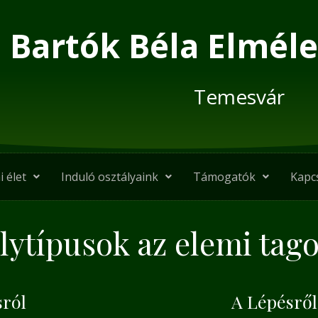
Bartók Béla Elméle
Temesvár
i élet
Induló osztályaink
Támogatók
Kapc
lytípusok az elemi tag
ról
A Lépésről