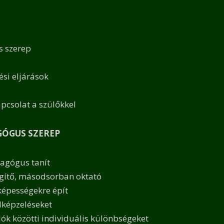
s szerep
ési eljárások
apcsolat a szülőkkel
ÓGUS SZEREP
dagógus tanít
segítő, másodsorban oktató
képességekre épít
elképzeléseket
lók közötti individuális különbségeket