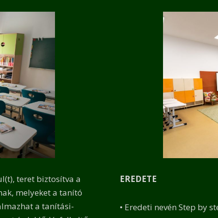
), teret biztosítva a
EREDETE
ak, melyeket a tanító
lmazhat a tanítási-
• Eredeti nevén Step by s