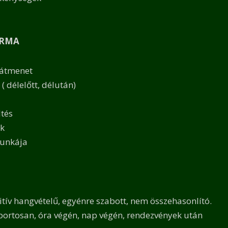
ORMA
 átmenet
 ( délelőtt, délután)
ltés
ek
munkája
tív hangvételű, egyénre szabott, nem összehasonlító.
oportosan, óra végén, nap végén, rendezvények után