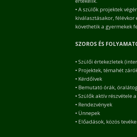
értékelik.
• A szülők projektek végé
kiválasztásakor, félévkor 
követhetik a gyermekek fe
SZOROS ÉS FOLYAMAT
• Szülői értekezletek (int
• Projektek, témahét záró
• Kérdőívek
• Bemutató órák, óraláto
• Szülők aktív részvétele 
• Rendezvények
• Ünnepek
• Előadások, közös tevék