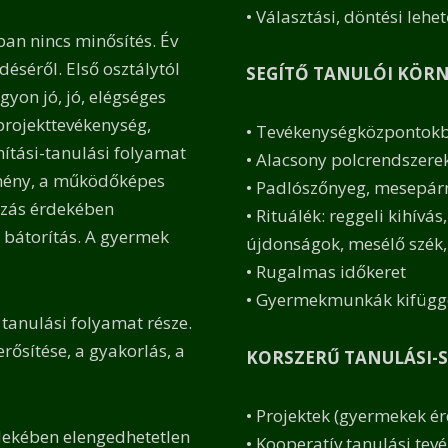
• Választási, döntési lehe
an nincs minősítés. Év
déséről. Első osztálytól
SEGÍTŐ TANULÓI KÖR
yon jó, jó, elégséges
 projekttevékenység,
• Tevékenységközpontok
nítási-tanulási folyamat
• Alacsony polcrendszerek
tmény, a működőképes
• Padlószőnyeg, mesepár
ozás érdekében
• Rituálék: reggeli kihívá
 bátorítás. A gyermek
újdonságok, mesélő szék,
• Rugalmas időkeret
• Gyermekmunkák kifügge
tanulási folyamat része.
rősítése, a gyakorlás, a
KORSZERŰ TANULÁSI-S
• Projektek (gyermekek ér
dekében elengedhetetlen
• Kooperatív tanulási te