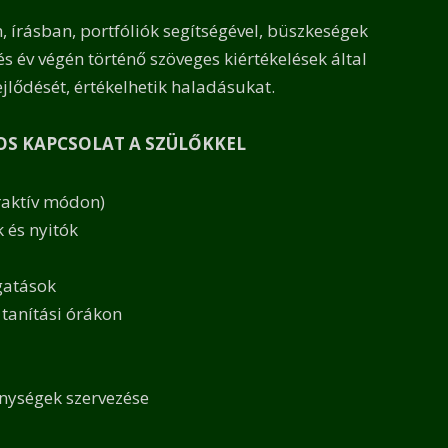
n, írásban, portfóliók segítségével, büszkeségek
és év végén történő szöveges kiértékelések által
jlődését, értékelhetik haladásukat.
OS KAPCSOLAT A SZÜLŐKKEL
eraktív módon)
k és nyitók
gatások
a tanítási órákon
enységek szervezése