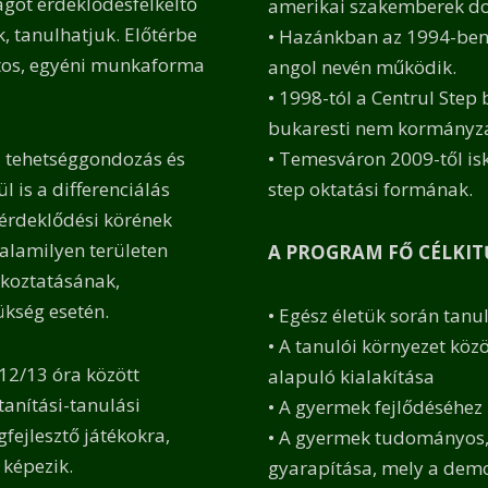
got érdeklődésfelkeltő
amerikai szakemberek dol
 tanulhatjuk. Előtérbe
• Hazánkban az 1994-ben 
rtos, egyéni munkaforma
angol nevén működik.
• 1998-tól a Centrul Step
bukaresti nem kormányzat
 tehetséggondozás és
• Temesváron 2009-től is
l is a differenciálás
step oktatási formának.
érdeklődési körének
valamilyen területen
A PROGRAM FŐ CÉLKIT
lkoztatásának,
ükség esetén.
• Egész életük során tanu
• A tanulói környezet kö
12/13 óra között
alapuló kialakítása
tanítási-tanulási
• A gyermek fejlődéséhez
fejlesztő játékokra,
• A gyermek tudományos, 
 képezik.
gyarapítása, mely a demo