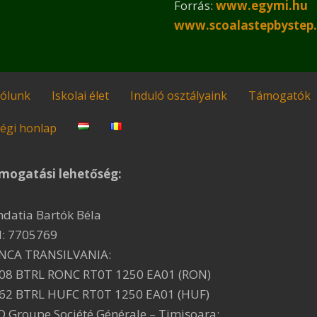
Forrás:
www.egymi.hu
www.scoalastepbystep.
ólunk
Iskolai élet
Induló osztályaink
Támogatók
égi honlap
mogatási lehetőség:
ndatia Bartók Béla
I: 7705769
NCA TRANSILVANIA:
08 BTRL RONC RT0T 1250 EA01 (RON)
62 BTRL HUFC RT0T 1250 EA01 (HUF)
D Groupe Société Générale – Timişoara: