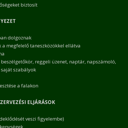
tőségeket biztosít
NYEZET
ban dolgoznak
 a megfelelő taneszközökkel ellátva
na
s, beszélgetőkör, reggeli üzenet, naptár, napszámoló,
 saját szabályok
sztése a falakon
ZERVEZÉSI ELJÁRÁSOK
deklődését veszi figyelembe)
vékenységek