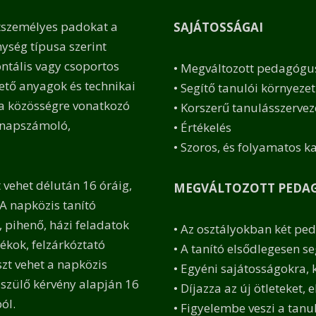
étszemélyes padokat a
SAJÁTOSSÁGAI
nység típusa szerint
ontális vagy csoportos
• Megváltozott pedagógu
ető anyagok és technikai
• Segítő tanulói környezet
y a közösségre vonatkozó
• Korszerű tanulásszervez
 napszámoló,
• Értékelés
• Szoros, és folyamatos k
 vehet délután 16 óráig,
MEGVÁLTOZOTT PEDAG
A napközis tanító
, pihenő, házi feladatok
• Az osztályokban két pe
tékok, felzárkóztató
• A tanító elsődlegesen 
zt vehet a napközis
• Egyéni sajátosságokra, 
 szülő kérvény alapján 16
• Díjazza az új ötleteket, 
ól.
• Figyelembe veszi a tanu