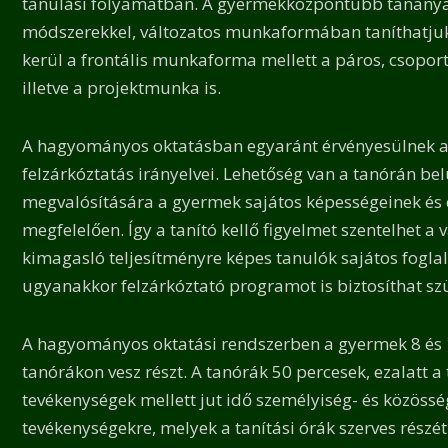
tanulási folyamatban. A gyermekközpontúbb tananya
módszerekkel, változatos munkaformában taníthatjuk,
kerül a frontális munkaforma mellett a páros, csopo
illetve a projektmunka is.
A hagyományos oktatásban egyaránt érvényesülnek a
felzárkóztatás irányelvei. Lehetőség van a tanórán belü
megvalósítására a gyermek sajátos képességeinek és 
megfelelően. Így a tanító kellő figyelmet szentelhet a 
kimagasló teljesítményre képes tanulók sajátos fogla
ugyanakkor felzárkóztató programot is biztosíthat sz
A hagyományos oktatási rendszerben a gyermek 8 és 
tanórákon vesz részt. A tanórák 50 percesek, ezalatt a 
tevékenységek mellett jut idő személyiség- és közösség
tevékenységekre, melyek a tanítási órák szerves részét