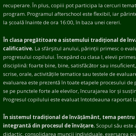
recuperare. În plus, copiii pot participa la cercuri tema
program. Programul afterschool este flexibil, iar părinte
la școală înainte de ora 16:00, în baza unei cereri.
În clasa pregătitoare a sistemului tradițional de î
calificative.
La sfârșitul anului, părinții primesc o eval
progresului copilului. Începând cu clasa I, elevii primesc
disciplină: foarte bine, bine, satisfăcător sau insuficient
scrise, orale, activitățile tematice sau testele de eval
evaluarea este prezentă în toate etapele procesului de
se pe punctele forte ale elevilor, încurajarea lor și susț
Progresul copilului este evaluat întotdeauna raportat la
În sistemul tradițional de învățământ, tema pentru
integrantă din procesul de învățare.
Scopul său este
didactic, consolidarea muncii individuale, exersarea cu