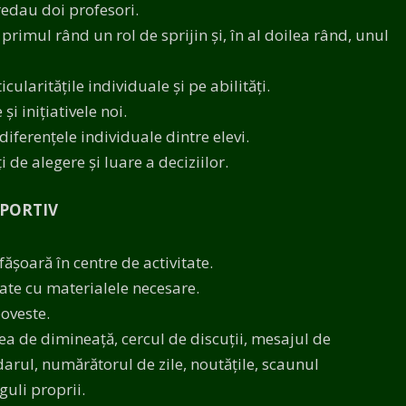
redau doi profesori.
 primul rând un rol de sprijin și, în al doilea rând, unul
cularitățile individuale și pe abilități.
și inițiativele noi.
diferențele individuale dintre elevi.
 de alegere și luare a deciziilor.
UPORTIV
sfășoară în centre de activitate.
tate cu materialele necesare.
oveste.
ea de dimineață, cercul de discuții, mesajul de
arul, numărătorul de zile, noutățile, scaunul
guli proprii.