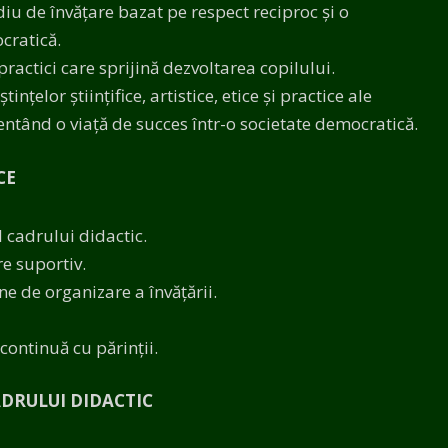
u de învățare bazat pe respect reciproc și o
cratică.
ractici care sprijină dezvoltarea copilului.
nțelor științifice, artistice, etice și practice ale
ntând o viață de succes într-o societate democratică.
CE
l cadrului didactic.
e suportiv.
 de organizare a învățării.
 continuă cu părinții.
ADRULUI DIDACTIC