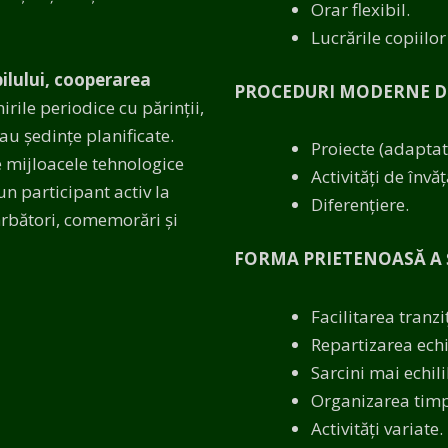
Orar flexibil.
Lucrările copiilor
ilului, cooperarea
PROCEDURI MODERNE DE
irile periodice cu părinții,
au ședințe planificate.
Proiecte (adaptate
e mijloacele tehnologice
Activități de învă
un participant activ la
Diferențiere.
sărbători, comemorări și
FORMA PRIETENOASĂ A 
Facilitarea tranzi
Repartizarea echi
Sarcini mai echili
Organizarea timpu
Activități variate.