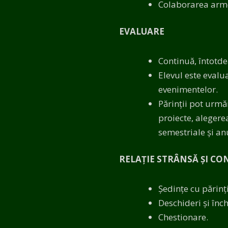
Colaborarea armon
EVALUARE
Continuă, întotde
Elevul este evaluat
evenimentelor.
Părinții pot urmăr
proiecte, aleger
semestriale și an
RELAȚIE STRÂNSĂ ȘI CO
Ședințe cu părinți
Deschideri și înc
Chestionare.