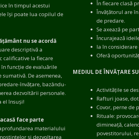
În fiecare clasă p
tice în timpul acestui
Învățătorul are în
le își poate lua copilul de
de predare.
Se axează pe parti
Încurajează ideile 
nvățământ nu se acordă
Ia în considerare 
uare descriptivă a
Oferă oportunități
 calificative la fiecare
, în funcție de evaluările
MEDIUL DE ÎNVĂȚARE S
uare sumativă. De asemenea,
 predare-învățare, bazându-
Activitățile se de
inerea dezvoltării personale.
Rafturi joase, do
 el însuși!
Covor, perne de p
Rituale: provocar
 acasă face parte
dimineață, calend
 aprofundarea materialului
povestitorului, re
noștințelor și dezvoltarea