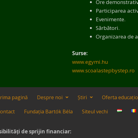
Ore demonstrative,
Participarea activ
Evenimente.
Sărbători.
Organizarea de act
Surse:
www.egymi.hu
www.scoalastepbystep.ro
rima pagină
Despre noi
Știri
Oferta educați
ontact
Fundația Bartók Béla
Siteul vechi
ibilități de sprijin financiar: