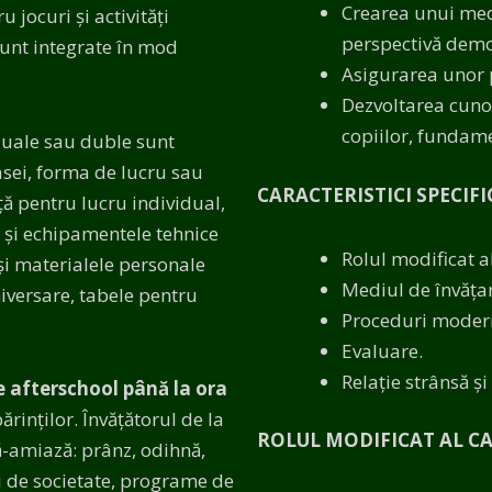
Crearea unui medi
 jocuri și activități
perspectivă demo
 sunt integrate în mod
Asigurarea unor p
Dezvoltarea cunoști
copiilor, fundame
viduale sau duble sunt
asei, forma de lucru sau
CARACTERISTICI SPECIFI
nță pentru lucru individual,
 și echipamentele tehnice
Rolul modificat a
 și materialele personale
Mediul de învățar
iversare, tabele pentru
Proceduri moderne
Evaluare.
Relație strânsă și
de afterschool până la ora
rinților. Învățătorul de la
ROLUL MODIFICAT AL C
ă-amiază: prânz, odihnă,
 și de societate, programe de