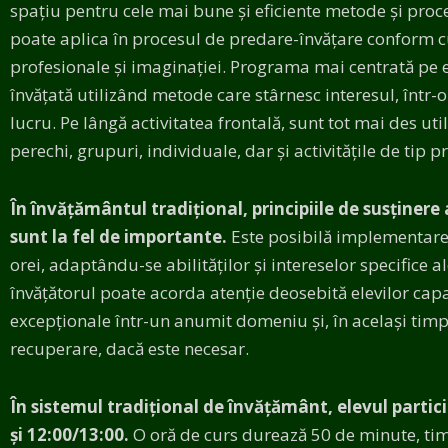
spațiu pentru cele mai bune și eficiente metode și proce
poate aplica în procesul de predare-învățare conform c
profesionale și imaginației. Programa mai centrată pe e
învățată utilizând metode care stârnesc interesul, într-
lucru. Pe lângă activitatea frontală, sunt tot mai des uti
perechi, grupuri, individuale, dar și activitățile de tip pr
În învățământul tradițional, principiile de susținere 
sunt la fel de importante.
Este posibilă implementarea
orei, adaptându-se abilităților și intereselor specifice al
învățătorul poate acorda atenție deosebită elevilor cap
excepționale într-un anumit domeniu și, în același tim
recuperare, dacă este necesar.
În sistemul tradițional de învățământ, elevul particip
și 12:00/13:00.
O oră de curs durează 50 de minute, tim