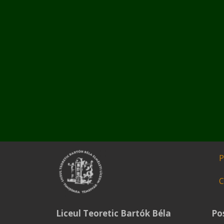
P
C
Liceul Teoretic Bartók Béla
Pos