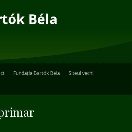
rtók Béla
ct
Fundația Bartók Béla
Siteul vechi
 primar