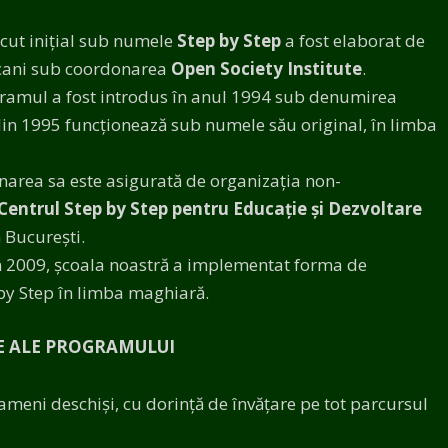
ut inițial sub numele
Step by Step
a fost elaborat de
icani sub coordonarea
Open Society Institute
.
ramul a fost introdus în anul 1994 sub denumirea
 din 1995 funcționează sub numele său original, în limba
narea sa este asigurată de organizația non-
Centrul Step by Step pentru Educație și Dezvoltare
 București.
n 2009, școala noastră a implementat forma de
by Step în limba maghiară.
LE ALE PROGRAMULUI
eni deschiși, cu dorință de învățare pe tot parcursul