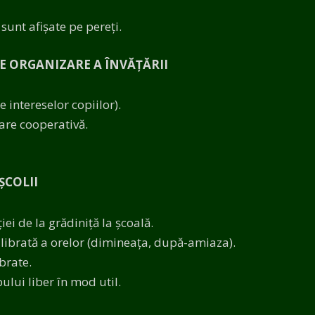
 sunt afișate pe pereți.
 ORGANIZARE A ÎNVĂȚĂRII
 intereselor copiilor).
țare cooperativă.
ȘCOLII
ției de la grădiniță la școală.
librată a orelor (dimineața, după-amiaza).
brate.
lui liber în mod util.