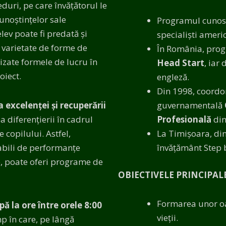
duri, pe care învățătorul le
unoștințelor sale
Programul cunosc
lev poate fi predată și
specialiști amer
o varietate de forme de
În România, prog
lizate formele de lucru în
Head Start
, iar
oiect.
engleză.
Din 1998, coordo
a excelenței și recuperării
guvernamentală
 diferențierii în cadrul
Profesională
din
e copilului. Astfel,
La Timișoara, di
abili de performanțe
învățământ Step 
p, poate oferi programe de
OBIECTIVELE PRINCIPA
Formarea unor oam
ă la ore între orele 8:00
vieții.
p în care, pe lângă