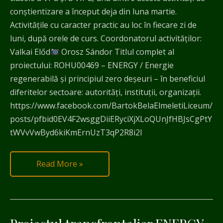
conștientizare a început deja din luna martie.
Activitățile cu caracter practic au loc în fiecare zi de
luni, după orele de curs. Coordonatorul activităților:
Valkai Előd
Orosz Sándor Titlul complet al
proiectului: ROHU00469 – ENERGY / Energie
regenerabilă și principiul zero deșeuri – în beneficiul
diferitelor sectoare: autorități, instituții, organizații.
https://www.facebook.com/BartokBelaElmeletiLiceum/
posts/pfbid0EV4F2wsggDiiERyciXjXLoQUnJfHBJsCgPtY
tWVvVwByd6kiKmErnUzT3qP2R8i2l
Read More »
Proiectul