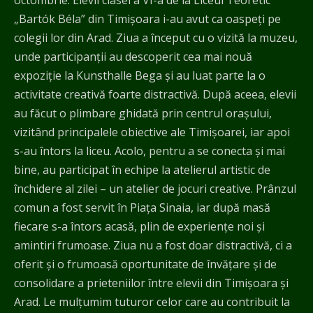
octombrie. Elevii clasei a VI-a de la Liceul Teoretic
„Bartók Béla” din Timișoara i-au avut ca oaspeți pe
colegii lor din Arad. Ziua a început cu o vizită la muzeu,
unde participanții au descoperit cea mai nouă
expoziție la Kunsthalle Bega și au luat parte la o
activitate creativă foarte distractivă. După aceea, elevii
au făcut o plimbare ghidată prin centrul orașului,
vizitând principalele obiective ale Timișoarei, iar apoi
s-au întors la liceu. Acolo, pentru a se conecta şi mai
bine, au participat în echipe la atelierul artistic de
închidere al zilei – un atelier de jocuri creative. Prânzul
comun a fost servit în Piața Sinaia, iar după masă
fiecare s-a întors acasă, plin de experiențe noi și
amintiri frumoase. Ziua nu a fost doar distractivă, ci a
oferit și o frumoasă oportunitate de învățare și de
consolidare a prieteniilor între elevii din Timișoara și
Arad. Le mulțumim tuturor celor care au contribuit la