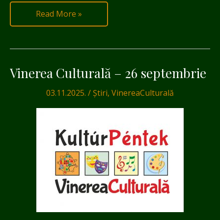
Read More »
Vinerea Culturală – 26 septembrie
Vinerea
Culturală
03.11.2025.
/
Știri
,
VinereaCulturală
–
26
septembrie