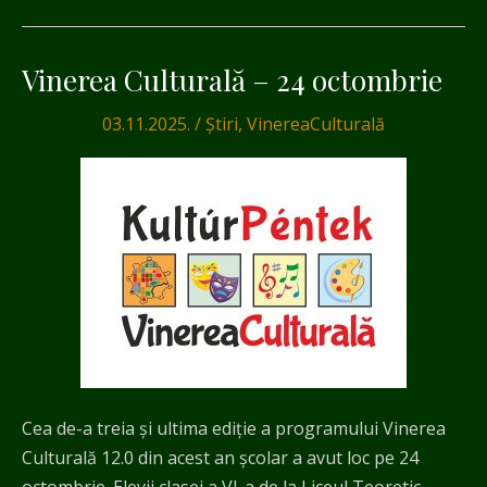
Vinerea Culturală – 24 octombrie
Vinerea
Culturală
03.11.2025.
/
Știri
,
VinereaCulturală
–
24
octombrie
Cea de-a treia și ultima ediție a programului Vinerea
Culturală 12.0 din acest an școlar a avut loc pe 24