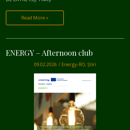
Read More »
ENERGY – Afternoon club
ENERGY
–
09.02.2026.
/
Energy-RO
,
Știri
Afternoon
club