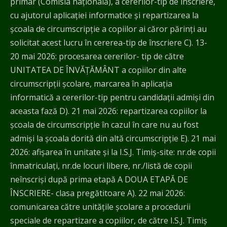
primar (Comisia națională), a cererilor-tip de înscriere,
cu ajutorul aplicației informatice și repartizarea la
școala de circumscripție a copiilor ai căror părinți au
solicitat acest lucru în cererea-tip de înscriere C). 13-
20 mai 2026: procesarea cererilor- tip de către
UNITATEA DE ÎNVĂȚĂMÂNT a copiilor din alte
circumscripții școlare, marcarea în aplicația
informatică a cererilor-tip pentru candidații admiși din
aceasta fază D). 21 mai 2026: repartizarea copiilor la
școala de circumscripție în cazul în care nu au fost
admiși la școala dorită din altă circumscripție E). 21 mai
2026: afișarea în unitate și la I.S.J. Timiş-site: nr.de copii
înmatriculați, nr.de locuri libere, nr./listă de copii
neînscriși după prima etapă A DOUA ETAPĂ DE
ÎNSCRIERE- clasa pregătitoare A). 22 mai 2026:
comunicarea către unitățile școlare a procedurii
speciale de repartizare a copiilor, de către I.S.J. Timiş