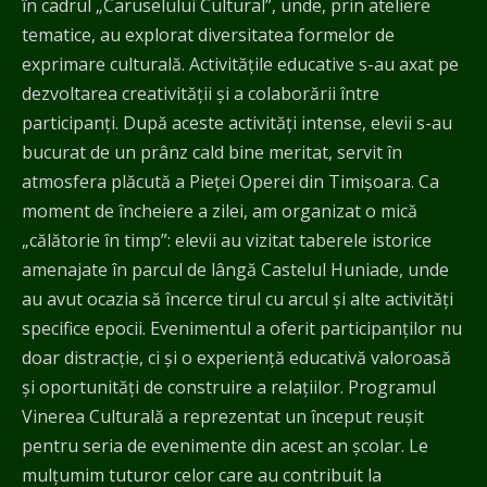
în cadrul „Caruselului Cultural”, unde, prin ateliere
tematice, au explorat diversitatea formelor de
exprimare culturală. Activitățile educative s-au axat pe
dezvoltarea creativității și a colaborării între
participanți. După aceste activități intense, elevii s-au
bucurat de un prânz cald bine meritat, servit în
atmosfera plăcută a Pieței Operei din Timișoara. Ca
moment de încheiere a zilei, am organizat o mică
„călătorie în timp”: elevii au vizitat taberele istorice
amenajate în parcul de lângă Castelul Huniade, unde
au avut ocazia să încerce tirul cu arcul și alte activități
specifice epocii. Evenimentul a oferit participanților nu
doar distracție, ci și o experiență educativă valoroasă
și oportunități de construire a relațiilor. Programul
Vinerea Culturală a reprezentat un început reușit
pentru seria de evenimente din acest an școlar. Le
mulțumim tuturor celor care au contribuit la