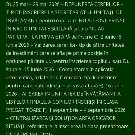
B). 25 mai – 29 mai 2026 – DEPUNEREA CERERILOR –
TIP DE ÎNSCRIERE LA SECRETARIATUL UNITĂŢII DE
ÎNVĂŢĂMANT pentru copii care NU AU FOST PRINȘI
ÎN NICI O UNITATE ȘCOLARĂ și care NU AU
PATICIPAT LA PRIMA ETAPĂ de înscrie C). 2 iunie- 8
iunie 2026 – Validarea cererilor- tip de către unitatea
de învăţământ care se afla pe prima poziţie în
opțiunea părintelui, pentru înscrierea copilului său. D).
9 iunie -15 iunie 2026 – Completarea în aplicația
informatică, a datelor din cererea- tip de înscriere
pentru candidaţii admiși în această etapă E). 16 iunie
2026 – AFIŞAREA IN UNITATEA DE ÎNVĂŢĂMANT A
LISTELOR FINALE, A COPIILOR ÎNSCRIŞI ÎN CLASA
PREGATITOARE F). 1 septembrie – 4 septembrie 2026
– CENTRALIZAREA ȘI SOLUŢIONAREA ORICĂROR
SITUAȚII referitoare la înscrierea în clasa pregătitoare
DE CĂTRE I.S.J. TIMIŞ