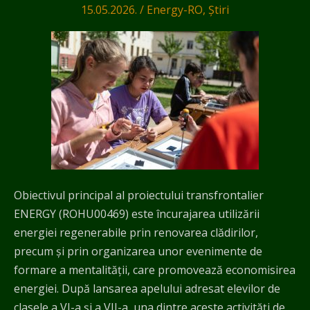
15.05.2026.
/
Energy-RO
,
Știri
de
Afternoon
club
în
poze
Obiectivul principal al proiectului transfrontalier
ENERGY (ROHU00469) este încurajarea utilizării
energiei regenerabile prin renovarea clădirilor,
precum și prin organizarea unor evenimente de
formare a mentalității, care promovează economisirea
energiei. După lansarea apelului adresat elevilor de
clasele a VI-a și a VII-a, una dintre aceste activități de