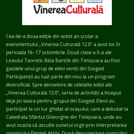
Cea de-a doua ediție din acest an școlar a
evenimentului „Vinerea Culturală 12.0” a avut loc în
perioada 16–17 octombrie. Două clase a X-a ale
Liceului Teoretic Béla Bartók din Timișoara au fost
gazdele unui grup de elevi veniți din Szeged.
Participanții au luat parte din nou la un program
diversificat. Spre deosebire de celelalte ediții ale
„Vinerea Culturală 12.0”, seria de activități a început
deja joi seara pentru grupul din Szeged. Elevii au
participat la un tur ghidat al orașului, care a debutat la
Catedrala Sfântul Gheorghe din Timișoara, unde au
avut ocazia să asculte sunetul orgii prin interpretarea
pianistului Péntek Attila. După descoperirea comorilor