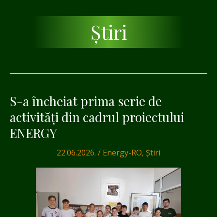
Știri
S-a încheiat prima serie de
S-
a
activități din cadrul proiectului
încheiat
ENERGY
prima
serie
22.06.2026.
/
Energy-RO
,
Știri
de
activități
din
cadrul
proiectului