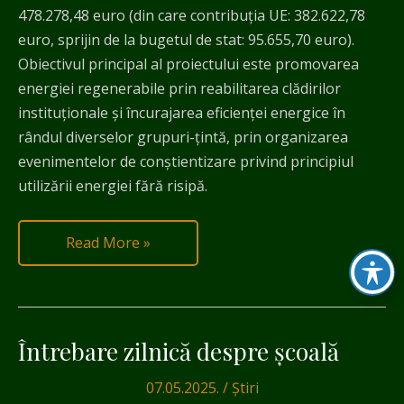
478.278,48 euro (din care contribuția UE: 382.622,78
euro, sprijin de la bugetul de stat: 95.655,70 euro).
Obiectivul principal al proiectului este promovarea
energiei regenerabile prin reabilitarea clădirilor
instituționale și încurajarea eficienței energice în
rândul diverselor grupuri-țintă, prin organizarea
evenimentelor de conștientizare privind principiul
utilizării energiei fără risipă.
Read More »
Întrebare zilnică despre școală
Întrebare
zilnică
07.05.2025.
/
Știri
despre