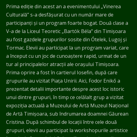
Prima ediție din acest an a evenimentului „Vinerea
Culturală” s-a desfășurat cu un număr mare de
participanți și un program foarte bogat. Două clase a
V-a de la Liceul Teoretic „Bartók Béla” din Timișoara
au fost gazdele grupurilor sosite din Ótelek, Lugoj şi
Tormac. Elevii au participat la un program variat, care
a început cu un joc de cunoaștere rapid, urmat de un
tur al principalelor atracții ale orașului Timișoara.
Prima oprire a fost în cartierul Iosefin, după care
grupurile au vizitat Piaţa Unirii. Aici, Fodor Enikő a
prezentat detalii importante despre acest loc istoric
unui dintre grupuri, în timp ce celălalt grup a vizitat
expoziția actuală a Muzeului de Artă Muzeul Național
de Artă Timișoara, sub îndrumarea doamnei Găurean
Cristina. După schimbul de locații între cele două
grupuri, elevii au participat la workshopurile artistice