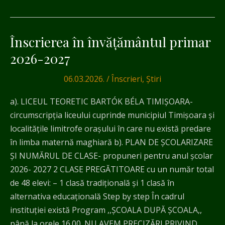
Înscrierea în învățământul primar
Înscrierea
în
2026-2027
învățământul
06.03.2026.
/
Înscrieri
,
Știri
primar
2026-
a). LICEUL TEORETIC BARTÓK BÉLA TIMIŞOARA-
2027
circumscripţia liceului cuprinde municipiul Timişoara şi
localităţile limitrofe oraşului în care nu există predare
în limba maternă maghiară b). PLAN DE ŞCOLARIZARE
ŞI NUMĂRUL DE CLASE- propuneri pentru anul şcolar
2026- 2027 2 CLASE PREGĂTITOARE cu un număr total
de 48 elevi: – 1 clasă tradiţională și 1 clasă în
alternativa educațională Step by step În cadrul
instituției există Program ,,ȘCOALA DUPĂ ȘCOALA,,
până la orele 16.00. NU AVEM PRECIZĂRI PRIVIND