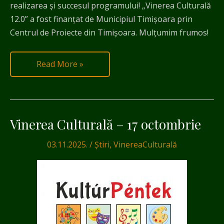
realizarea și succesul programului! „Vinerea Culturală
12.0” a fost finanțat de Municipiul Timișoara prin
Centrul de Proiecte din Timișoara. Mulţumim frumos!
Read More »
Vinerea Culturală – 17 octombrie
Vinerea
Culturală
03.11.2025.
/
Știri
,
VinereaCulturală
–
17
octombrie