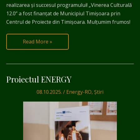
realizarea și succesul programului! „Vinerea Culturală
12.0” a fost finanțat de Municipiul Timișoara prin
Centrul de Proiecte din Timișoara. Mulţumim frumos!
Read More »
Proiectul ENERGY
Proiectul
ENERGY
08.10.2025.
/
Energy-RO
,
Știri