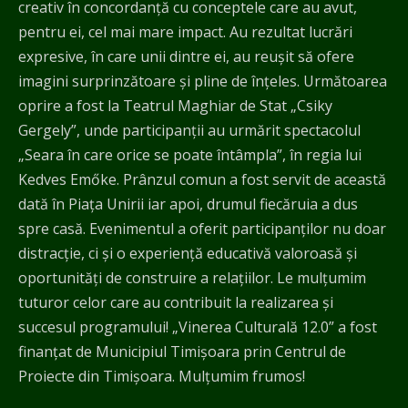
creativ în concordanță cu conceptele care au avut,
pentru ei, cel mai mare impact. Au rezultat lucrări
expresive, în care unii dintre ei, au reuşit să ofere
imagini surprinzătoare şi pline de înțeles. Următoarea
oprire a fost la Teatrul Maghiar de Stat „Csiky
Gergely”, unde participanții au urmărit spectacolul
„Seara în care orice se poate întâmpla”, în regia lui
Kedves Emőke. Prânzul comun a fost servit de această
dată în Piaţa Unirii iar apoi, drumul fiecăruia a dus
spre casă. Evenimentul a oferit participanților nu doar
distracție, ci și o experiență educativă valoroasă și
oportunități de construire a relațiilor. Le mulțumim
tuturor celor care au contribuit la realizarea și
succesul programului! „Vinerea Culturală 12.0” a fost
finanțat de Municipiul Timișoara prin Centrul de
Proiecte din Timișoara. Mulţumim frumos!