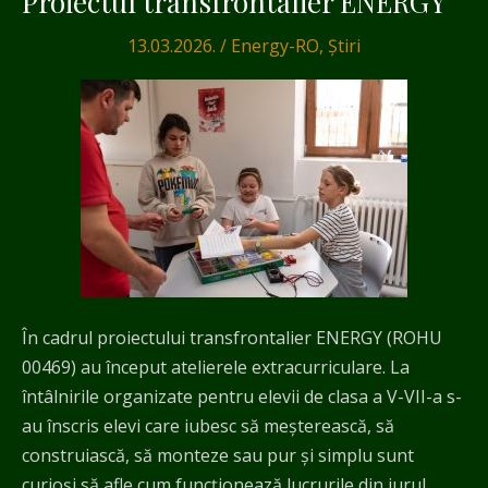
Proiectul transfrontalier ENERGY
transfrontalier
13.03.2026.
/
Energy-RO
,
Știri
ENERGY
În cadrul proiectului transfrontalier ENERGY (ROHU
00469) au început atelierele extracurriculare. La
întâlnirile organizate pentru elevii de clasa a V-VII-a s-
au înscris elevi care iubesc să meșterească, să
construiască, să monteze sau pur și simplu sunt
curioși să afle cum funcționează lucrurile din jurul