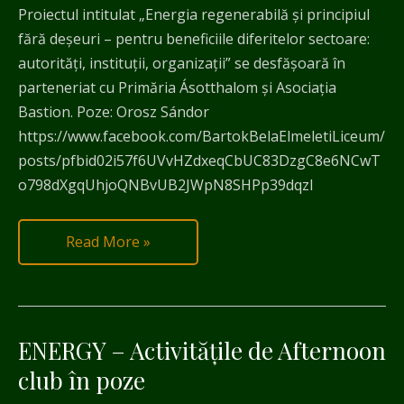
Proiectul intitulat „Energia regenerabilă și principiul
fără deșeuri – pentru beneficiile diferitelor sectoare:
autorități, instituții, organizații” se desfășoară în
parteneriat cu Primăria Ásotthalom și Asociația
Bastion. Poze: Orosz Sándor
https://www.facebook.com/BartokBelaElmeletiLiceum/
posts/pfbid02i57f6UVvHZdxeqCbUC83DzgC8e6NCwT
o798dXgqUhjoQNBvUB2JWpN8SHPp39dqzl
Read More »
ENERGY – Activitățile de Afternoon
ENERGY
–
club în poze
Activitățile