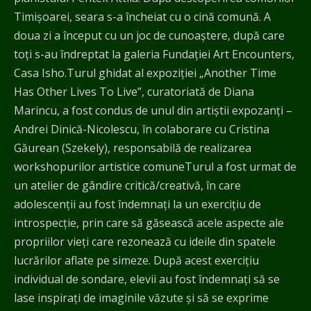
Timișoarei, seara s-a încheiat cu o cină comună. A
doua zi a început cu un joc de cunoaștere, după care
toți s-au îndreptat la galeria Fundației Art Encounters,
Casa Isho.Turul ghidat al expoziției „Another Time
Has Other Lives To Live”, curatoriată de Diana
Marincu, a fost condus de unul din artiștii expozanți –
Andrei Dinică-Nicolescu, în colaborare cu Cristina
Găurean (Szekely), responsabilă de realizarea
workshopurilor artistice comuneTurul a fost urmat de
un atelier de gândire critică/creativă, în care
adolescenții au fost îndemnați la un exercițiu de
introspecție, prin care să găsească acele aspecte ale
propriilor vieți care rezonează cu ideile din spatele
lucrărilor aflate pe simeze. După acest exercițiu
individual de sondare, elevii au fost îndemnați să se
lase inspirați de imaginile văzute și să se exprime