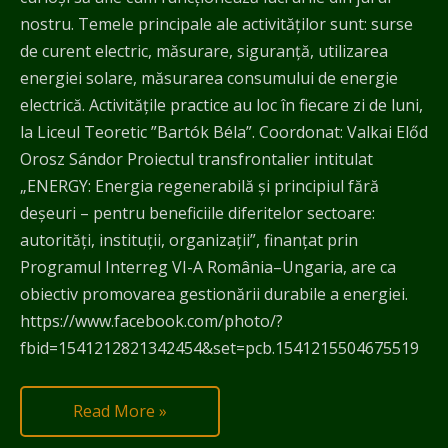
nostru. Temele principale ale activităților sunt: surse
de curent electric, măsurare, siguranță, utilizarea
energiei solare, măsurarea consumului de energie
electrică. Activitățile practice au loc în fiecare zi de luni,
la Liceul Teoretic ”Bartók Béla”. Coordonat: Valkai Előd
Orosz Sándor Proiectul transfrontalier intitulat
„ENERGY: Energia regenerabilă și principiul fără
deșeuri – pentru beneficiile diferitelor sectoare:
autorități, instituții, organizații”, finanțat prin
Programul Interreg VI-A România–Ungaria, are ca
obiectiv promovarea gestionării durabile a energiei.
https://www.facebook.com/photo/?
fbid=1541212821342454&set=pcb.1541215504675519
Read More »