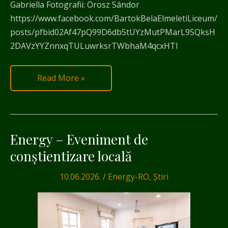
Gabriella Fotografii: Orosz Sándor
https://www.facebook.com/BartokBelaElmeletiLiceum/
posts/pfbid02Af47pQ99D6db5tUYzMutPMarL9SQksH
2DAVzYYZnnxqTULuwrksrTWbhaM4qcxHTl
Read More »
Energy – Eveniment de
Energy
–
conștientizare locală
Eveniment
10.06.2026.
/
Energy-RO
,
Știri
de
conștientizare
locală