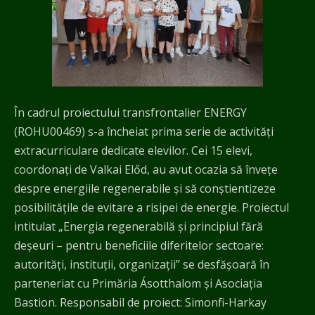
ENERGY
În cadrul proiectului transfrontalier ENERGY
(ROHU00469) s-a încheiat prima serie de activități
extracurriculare dedicate elevilor. Cei 15 elevi,
coordonați de Valkai Előd, au avut ocazia să învețe
despre energiile regenerabile și să conștientizeze
posibilitățile de evitare a risipei de energie. Proiectul
intitulat „Energia regenerabilă și principiul fără
deșeuri – pentru beneficiile diferitelor sectoare:
autorități, instituții, organizații” se desfășoară în
parteneriat cu Primăria Ásotthalom și Asociația
Bastion. Responsabil de proiect: Simonfi-Harkay