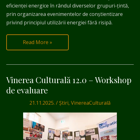
eficienței energice în rândul diverselor grupuri-țintă,
prin organizarea evenimentelor de conștientizare
privind principiul utilizării energiei fără risipă.
Read More »
Vinerea Culturală 12.0 – Workshop
Vinerea
Culturală
de evaluare
12.0
21.11.2025.
/
Știri
,
VinereaCulturală
–
Workshop
de
evaluare