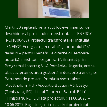
Marți, 30 septembrie, a avut loc evenimentul de
deschidere al proiectului transfrontalier ENERGY
(ROHU00469). Proiectul transfrontalier intitulat
„ENERGY: Energia regenerabilă și principiul fără
deșeuri – pentru beneficiile diferitelor sectoare:
autorități, instituții, organizații”, finanțat prin
Programul Interreg VI-A România–Ungaria, are ca
obiectiv promovarea gestionării durabile a energiei.
Parteneri de proiect:• Primăria Ásotthalom
(Ásotthalom, HU)• Asociația Bastion-Várbástya
(Timișoara, RO)• Liceul Teoretic „Bartók Béla”
(Timișoara, RO) Durata proiectului: 11.06.2025 –
10.06.2027. Bugetul școlii din cadrul proiectului: