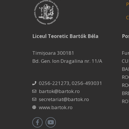
P
C
Liceul Teoretic Bartók Béla
Pos
Timișoara 300181
Fu
Bd. Gen. Ion Dragalina nr. 11/A
CU
BA
RO
0256-221273, 0256-493031
RO
bartok@bartok.ro
BR
secretariat@bartok.ro
RO
www.bartok.ro