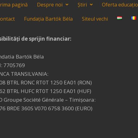
rima pagină
Despre noi
Știri
Oferta educați
ontact
Fundația Bartók Béla
Siteul vechi
ibilități de sprijin financiar:
ndatia Bartók Béla
I: 7705769
NCA TRANSILVANIA:
08 BTRL RONC RT0T 1250 EA01 (RON)
62 BTRL HUFC RT0T 1250 EA01 (HUF)
D Groupe Société Générale – Timişoara:
76 BRDE 360S V070 6758 3600 (EURO)