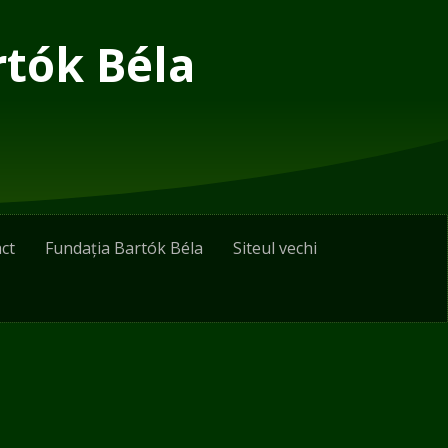
rtók Béla
ct
Fundația Bartók Béla
Siteul vechi