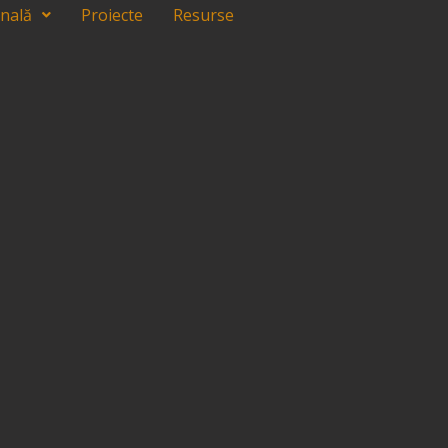
onală
Proiecte
Resurse