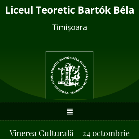
Skip
Post
Liceul Teoretic Bartók Béla
to
navigation
content
Timișoara
Menu
Vinerea Culturală – 24 octombrie