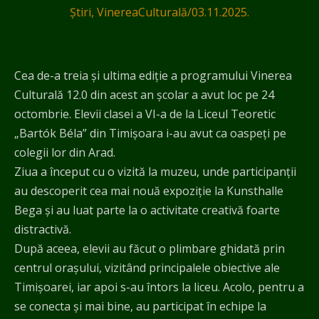
Știri
,
VinereaCulturală
/
03.11.2025.
Cea de-a treia și ultima ediție a programului Vinerea
Culturală 12.0 din acest an școlar a avut loc pe 24
octombrie. Elevii clasei a VI-a de la Liceul Teoretic
„Bartók Béla” din Timișoara i-au avut ca oaspeți pe
colegii lor din Arad.
Ziua a început cu o vizită la muzeu, unde participanții
au descoperit cea mai nouă expoziție la Kunsthalle
Bega și au luat parte la o activitate creativă foarte
distractivă.
După aceea, elevii au făcut o plimbare ghidată prin
centrul orașului, vizitând principalele obiective ale
Timișoarei, iar apoi s-au întors la liceu. Acolo, pentru a
se conecta şi mai bine, au participat în echipe la