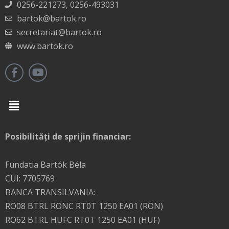
0256-221273, 0256-493031
bartok@bartok.ro
secretariat@bartok.ro
www.bartok.ro
Menu
Posibilități de sprijin financiar:
Fundatia Bartók Béla
CUI: 7705769
BANCA TRANSILVANIA:
RO08 BTRL RONC RT0T 1250 EA01 (RON)
RO62 BTRL HUFC RT0T 1250 EA01 (HUF)