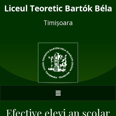
Skip
Liceul Teoretic Bartók Béla
to
content
Timișoara
Menu
Efective elevi an școlar