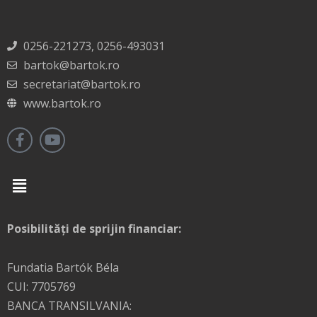
0256-221273, 0256-493031
bartok@bartok.ro
secretariat@bartok.ro
www.bartok.ro
Menu
Posibilități de sprijin financiar:
Fundatia Bartók Béla
CUI: 7705769
BANCA TRANSILVANIA: