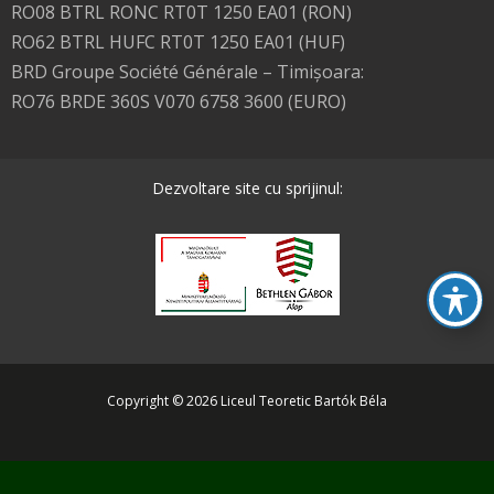
RO08 BTRL RONC RT0T 1250 EA01 (RON)
RO62 BTRL HUFC RT0T 1250 EA01 (HUF)
BRD Groupe Société Générale – Timişoara:
RO76 BRDE 360S V070 6758 3600 (EURO)
Dezvoltare site cu sprijinul:
Copyright © 2026 Liceul Teoretic Bartók Béla