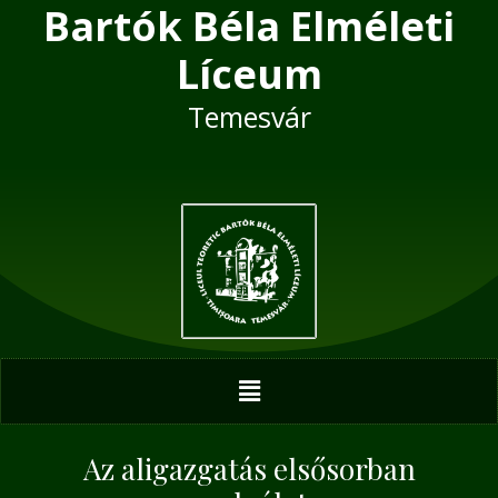
Bartók Béla Elméleti
Skip
Post
to
navigation
Líceum
content
Temesvár
Menu
Az aligazgatás elsősorban