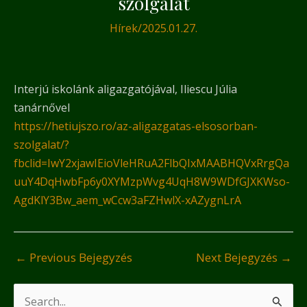
szolgálat
Hírek
/
2025.01.27.
Interjú iskolánk aligazgatójával, Iliescu Júlia
tanárnővel
https://hetiujszo.ro/az-aligazgatas-elsosorban-
szolgalat/?
fbclid=IwY2xjawIEioVleHRuA2FlbQIxMAABHQVxRrgQa
uuY4DqHwbFp6y0XYMzpWvg4UqH8W9WDfGJXKWso-
AgdKlY3Bw_aem_wCcw3aFZHwlX-xAZygnLrA
←
Previous Bejegyzés
Next Bejegyzés
→
S