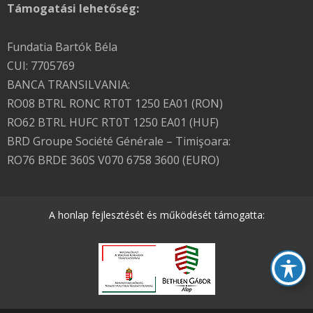
Támogatási lehetőség:
Fundatia Bartók Béla
CUI: 7705769
BANCA TRANSILVANIA:
RO08 BTRL RONC RT0T 1250 EA01 (RON)
RO62 BTRL HUFC RT0T 1250 EA01 (HUF)
BRD Groupe Société Générale – Timişoara:
RO76 BRDE 360S V070 6758 3600 (EURO)
A honlap fejlesztését és működését támogatta: