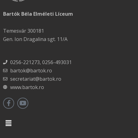
Bartók Béla Elméleti Líceum
Temesvár 300181
Gen. Ion Dragalina sgt. 11/A
0256-221273, 0256-493031
bartok@bartok.ro
secretariat@bartok.ro
www.bartok.ro
Menu