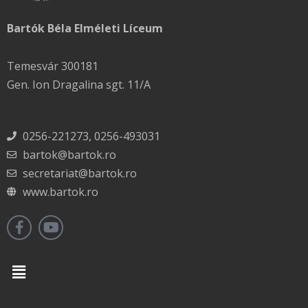
Bartók Béla Elméleti Líceum
Temesvár 300181
Gen. Ion Dragalina sgt. 11/A
0256-221273, 0256-493031
bartok@bartok.ro
secretariat@bartok.ro
www.bartok.ro
Menu