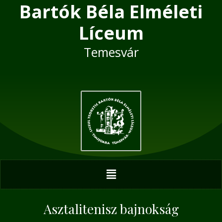
Bartók Béla Elméleti
Skip
Post
to
navigation
Líceum
content
Temesvár
Menu
Asztalitenisz bajnokság