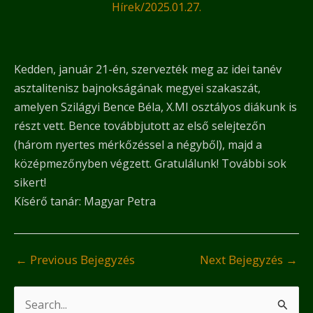
Hírek
/
2025.01.27.
Kedden, január 21-én, szervezték meg az idei tanév
asztalitenisz bajnokságának megyei szakaszát,
amelyen Szilágyi Bence Béla, X.MI osztályos diákunk is
részt vett. Bence továbbjutott az első selejtezőn
(három nyertes mérkőzéssel a négyből), majd a
középmezőnyben végzett. Gratulálunk! További sok
sikert!
Kísérő tanár: Magyar Petra
←
Previous Bejegyzés
Next Bejegyzés
→
S