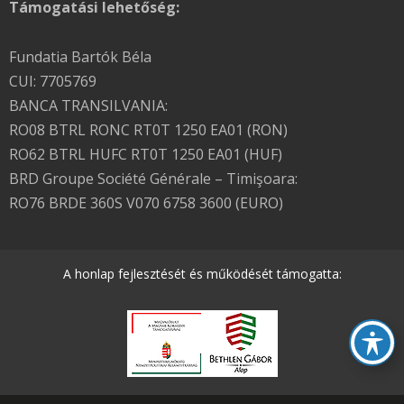
Támogatási lehetőség:
Fundatia Bartók Béla
CUI: 7705769
BANCA TRANSILVANIA:
RO08 BTRL RONC RT0T 1250 EA01 (RON)
RO62 BTRL HUFC RT0T 1250 EA01 (HUF)
BRD Groupe Société Générale – Timişoara:
RO76 BRDE 360S V070 6758 3600 (EURO)
A honlap fejlesztését és működését támogatta: