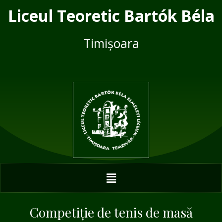
Skip
Post
Liceul Teoretic Bartók Béla
to
navigation
content
Timișoara
Menu
Competiție de tenis de masă