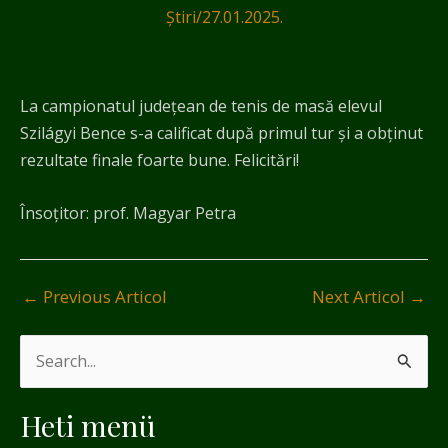
Știri
/
27.01.2025.
La campionatul județean de tenis de masă elevul
Szilágyi Bence s-a calificat după primul tur și a obținut
rezultate finale foarte bune. Felicitări!
Însoțitor: prof. Magyar Petra
←
Previous Articol
Next Articol
→
S
e
Heti menü
a