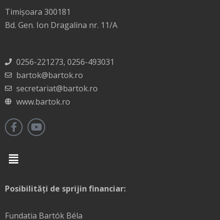
Timișoara 300181
Bd. Gen. Ion Dragalina nr. 11/A
0256-221273, 0256-493031
bartok@bartok.ro
secretariat@bartok.ro
www.bartok.ro
Menu
Posibilități de sprijin financiar:
Fundatia Bartók Béla