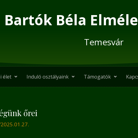
Bartók Béla Elméle
Temesvár
i élet
Induló osztályaink
Támogatók
Kapc
égünk őrei
/
2025.01.27.