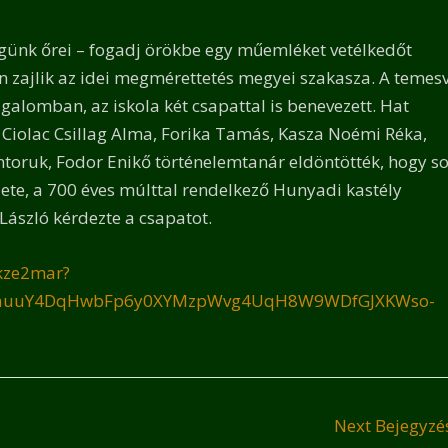
günk őrei – fogadj örökbe egy műemléket vetélkedőt
 zajlik az idei megmérettetés megyei szakasza. A temesv
galomban, az iskola két csapattal is benevezett. Hat
 Ciolac Csillag Alma, Forika Tamás, Kasza Noémi Réka,
toruk, Fodor Enikő történelemtanár eldöntötték, hogy s
ete, a 700 éves múlttal rendelkező Hunyadi kastély
László kérdezte a csapatot.
kze2mar?
rgQauuY4DqHwbFp6y0XYMzpWvg4UqH8W9WDfGJXKWso-
Next Bejegyz