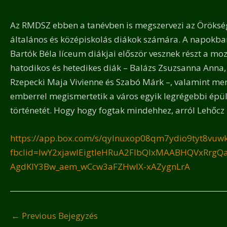
Az RMDSZ ebben a tanévben is megszervezi az Öröksé
általános és középiskolás diákok számára. A napokban
Bartók Béla líceum diákjai először vesznek részt a moz
hatodikos és hetedikes diák – Balázs Zsuzsanna Anna,
Rzepecki Maja Vivienne és Szabó Márk –, valamint men
emberrel megismertetik a város egyik legrégebbi épül
történetét. Hogy hogy fogtak mindehhez, arról Lehőcz 
https://app.box.com/s/qylnuxop08qm7ydio9tyt8vuw
fbclid=IwY2xjawIEigtleHRuA2FlbQIxMAABHQVxR
AgdKlY3Bw_aem_wCcw3aFZHwlX-xAZygnLrA
←
Previous Bejegyzés