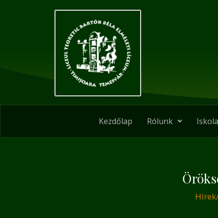
Skip
Post
to
navigation
content
Kezdőlap
Rólunk
Iskola
Öröks
Hírek