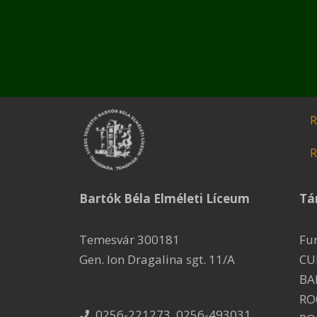
R
R
Bartók Béla Elméleti Líceum
Tá
Temesvár 300181
Fu
Gen. Ion Dragalina sgt. 11/A
CU
BA
RO
0256-221273, 0256-493031