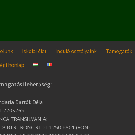
ólunk
Iskolai élet
Induló osztályaink
Támogatók
égi honlap
mogatási lehetőség:
ndatia Bartók Béla
I: 7705769
NCA TRANSILVANIA:
08 BTRL RONC RT0T 1250 EA01 (RON)