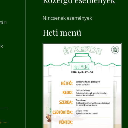
a
r
Nincsenek események
c
ári
h
Heti menü
f
ok
o
r
:
és
→