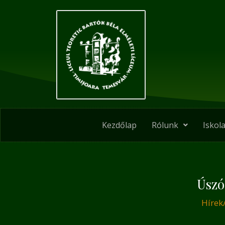
Skip
Post
to
navigation
content
Kezdőlap
Rólunk
Iskola
Úsz
Hírek