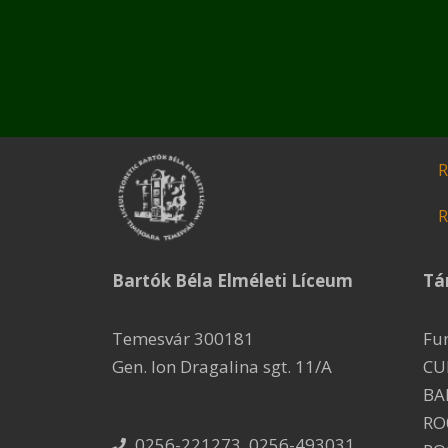
R
R
Bartók Béla Elméleti Líceum
Tá
Temesvár 300181
Fu
Gen. Ion Dragalina sgt. 11/A
CU
BA
RO
0256-221273, 0256-493031