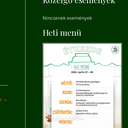
a
r
Nincsenek események
c
h
Heti menü
f
o
r
:
és
→