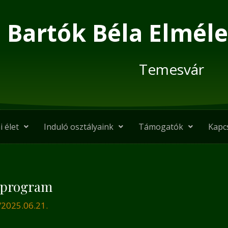
Bartók Béla Elméle
Temesvár
i élet
Induló osztályaink
Támogatók
Kapc
óprogram
/
2025.06.21.