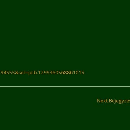
2194555&set=pcb.1299360568861015
Next Bejegyz