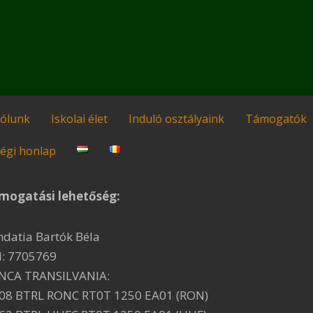
ólunk
Iskolai élet
Induló osztályaink
Támogatók
égi honlap
mogatási lehetőség:
ndatia Bartók Béla
I: 7705769
NCA TRANSILVANIA:
08 BTRL RONC RT0T 1250 EA01 (RON)