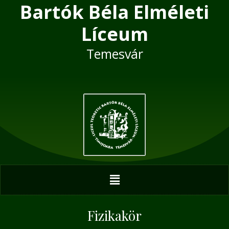
Bartók Béla Elméleti
Skip
Post
to
navigation
Líceum
content
Temesvár
Menu
Fizikakör