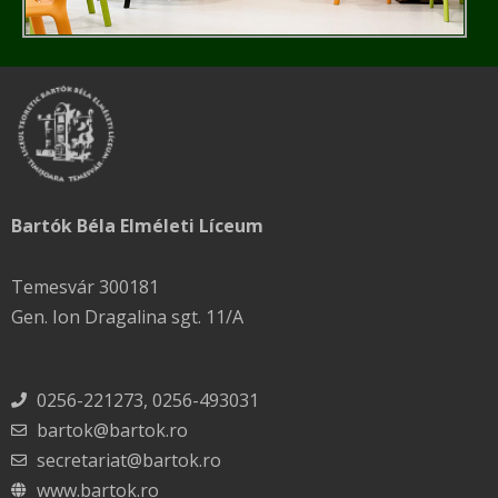
Bartók Béla Elméleti Líceum
Temesvár 300181
Gen. Ion Dragalina sgt. 11/A
0256-221273, 0256-493031
bartok@bartok.ro
secretariat@bartok.ro
www.bartok.ro