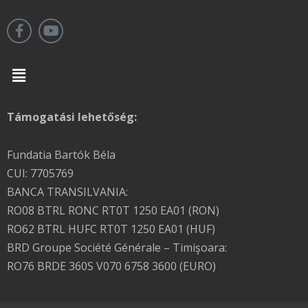
Menu
Támogatási lehetőség:
Fundatia Bartók Béla
CUI: 7705769
BANCA TRANSILVANIA:
RO08 BTRL RONC RT0T 1250 EA01 (RON)
RO62 BTRL HUFC RT0T 1250 EA01 (HUF)
BRD Groupe Société Générale – Timişoara:
RO76 BRDE 360S V070 6758 3600 (EURO)