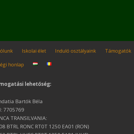
ólunk
Iskolai élet
Induló osztályaink
Támogatók
égi honlap
mogatási lehetőség:
ndatia Bartók Béla
I: 7705769
NCA TRANSILVANIA:
08 BTRL RONC RT0T 1250 EA01 (RON)