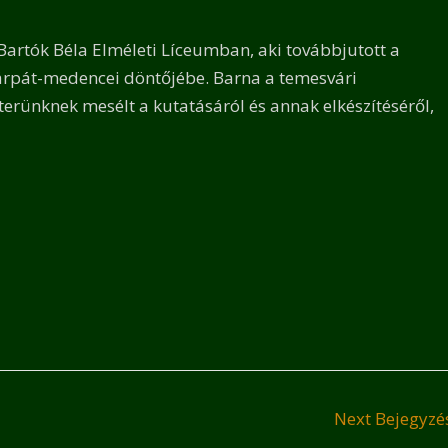
Bartók Béla Elméleti Líceumban, aki továbbjutott a
rpát-medencei döntőjébe. Barna a temesvári
rterünknek mesélt a kutatásáról és annak elkészítéséről,
Next Bejegyz