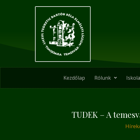
Skip
Post
to
navigation
content
Kezdőlap
Rólunk
Iskola
TUDEK – A temesvá
Hírek