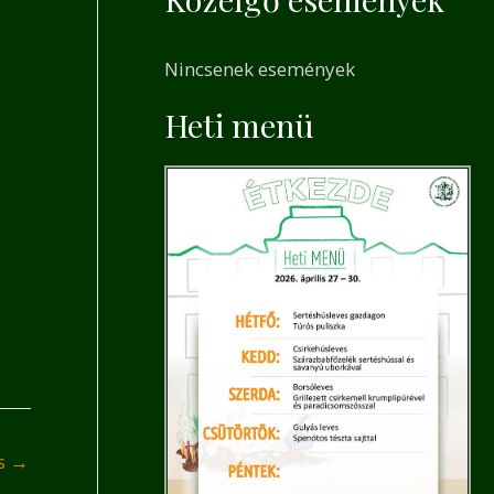
a
r
Nincsenek események
c
h
Heti menü
f
o
r
:
és
→