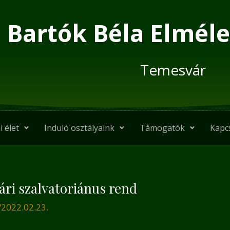
Bartók Béla Elméle
Temesvár
i élet
Induló osztályaink
Támogatók
Kapc
ri szalvatoriánus rend
/
2022.02.23.