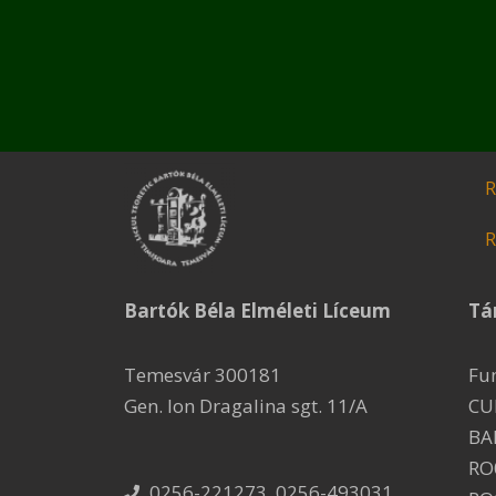
R
R
Bartók Béla Elméleti Líceum
Tá
Temesvár 300181
Fu
Gen. Ion Dragalina sgt. 11/A
CU
BA
RO
0256-221273, 0256-493031