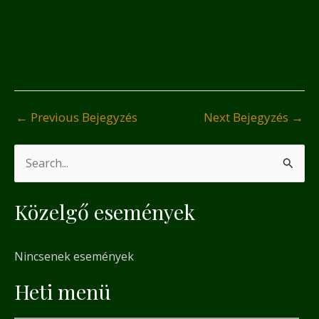
←
Previous Bejegyzés
Next Bejegyzés
→
S
e
Közelgő események
a
r
Nincsenek események
c
h
Heti menü
f