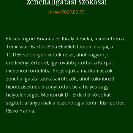
zenehallgatási szokásai
Hírek
/
2022.02.23.
Elekes Ingrid-Brianna és Király Rebeka, mindketten a
Temesvári Bartók Béla Elméleti Líceum diákjai, a
TUDEK versenyen vettek részt, ahol nagyon jó
eredményt értek el, így tovább jutottak a Kárpát-
medencei fordulóba. Projektjük a mai kamaszok
zenehallgatási szokásairól szólt, ahol különböző
hipotéziseknek bizonyították be a helyes vagy
helytelenségét. Mentoruk Dr. Erdei Ildikó sokat
segített a lányoknak a pszichológia terén. Kisriporter:
Risko Hanna.