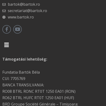
bartok@bartok.ro
secretariat@bartok.ro
www.bartok.ro
Menu
Támogatási lehetőség:
Fundatia Bartók Béla
CUI: 7705769
BANCA TRANSILVANIA:
RO08 BTRL RONC RT0T 1250 EA01 (RON)
RO62 BTRL HUFC RT0T 1250 EA01 (HUF)
BRD Groupe Société Générale – Timişoara: