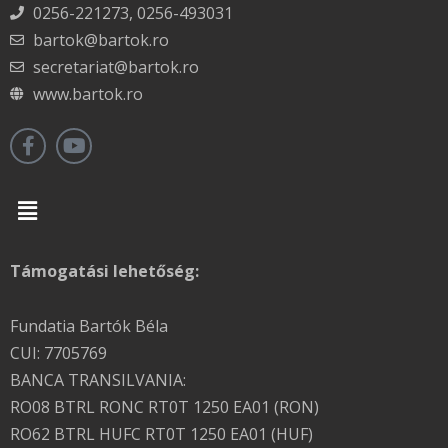
0256-221273, 0256-493031
bartok@bartok.ro
secretariat@bartok.ro
www.bartok.ro
Menu
Támogatási lehetőség:
Fundatia Bartók Béla
CUI: 7705769
BANCA TRANSILVANIA:
RO08 BTRL RONC RT0T 1250 EA01 (RON)
RO62 BTRL HUFC RT0T 1250 EA01 (HUF)