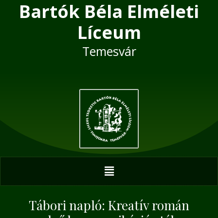
Bartók Béla Elméleti
Skip
Post
to
navigation
Líceum
content
Temesvár
Menu
Tábori napló: Kreatív román