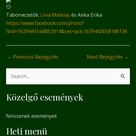
Táborvezetők:
Livia Mateiaș
és Anka Erika
https://www.facebook.com/photo?
fbid=1639441544852914&set=pcb.1639442658186136
←
Previous Bejegyzés
Next Bejegyzés
→
S
e
Közelgő események
a
r
Nincsenek események
c
h
Heti menü
f