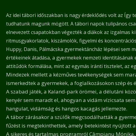
Az idei tábori időszakban is nagy érdeklődés volt az Így t
tudhatunk magunk mögött. A tábori napok tulipános csapa
elnevezett csapatokban végezték a diákok az izgalmas ki
ritmusgyakorlatok, kiszámolók, figyelmi és koncentráci
Huppy, Danis, Pálmácska gyermektáncház lépései sem mar
értékeinek átadása, a gyermekek nemzeti identitásának e
attitűdök formálása, mint az egymás iránti tisztelet, a
Mindezek mellett a kézműves tevékenységek sem maradh
ismerkedtek a gyermekek, a foglalkozásokon szép és ér
A szabad játék, a Kaland-park örömei, a délutáni közös
kenyér sem maradt el, ahogyan a vidám vízicsata sem.
hangulat, vidámság és hangos kacagás jellemezte.
A tábor zárásakor a szülők megcsodálhatták a gyermek
fűzést is megtekinthettek, amely betekintést nyújtott a
A sikeres és tartalmas programról Câmpianu Mónika, 