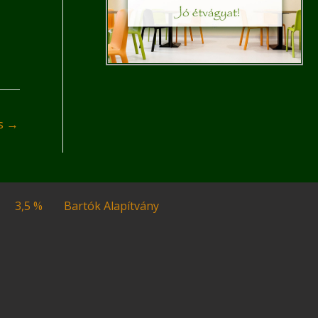
és
→
3,5 %
Bartók Alapítvány