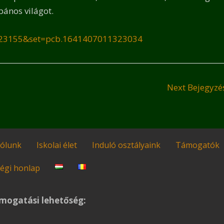
pános világot.
323155&set=pcb.1641407011323034
Next Bejegyz
ólunk
Iskolai élet
Induló osztályaink
Támogatók
égi honlap
mogatási lehetőség: