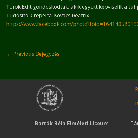
Török Edit gondoskodtak, akik együtt képviselik a tuli
Tudósító: Crepelca-Kovács Beatrix
https://www.facebook.com/photo?fbid=1641405801
←
Previous Bejegyzés
R
R
Bartók Béla Elméleti Líceum
Tá