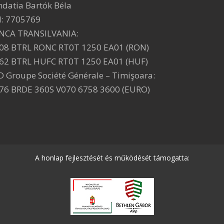
ndatia Bartók Béla
I: 7705769
NCA TRANSILVANIA:
08 BTRL RONC RT0T 1250 EA01 (RON)
62 BTRL HUFC RT0T 1250 EA01 (HUF)
D Groupe Société Générale – Timişoara:
76 BRDE 360S V070 6758 3600 (EURO)
A honlap fejlesztését és működését támogatta: