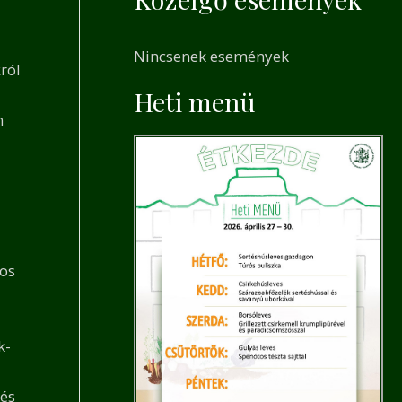
a
r
Nincsenek események
c
ról
h
Heti menü
n
f
o
r
:
ros
k-
 és