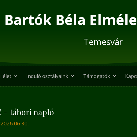
Bartók Béla Elméle
Temesvár
i élet
Induló osztályaink
Támogatók
Kapc
! – tábori napló
/
2026.06.30.