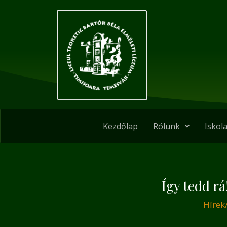
Skip
Post
to
navigation
content
Kezdőlap
Rólunk
Iskola
Így tedd rá
Hírek