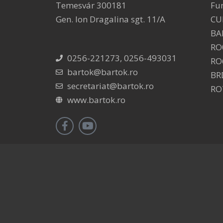
Temesvár 300181
Fu
Gen. Ion Dragalina sgt. 11/A
CU
BA
RO
0256-221273, 0256-493031
RO
bartok@bartok.ro
BR
secretariat@bartok.ro
RO
www.bartok.ro