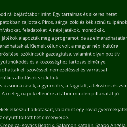
edd rá! bejárótábor iránt. Egy tartalmas és sikeres hetet
tokban zajlottak. Piros, sárga, zöld és kék színű tulipánok
hívásokat, feladatokat. A népi játékok, mondókák,
ós játékok alapozták meg a programot, de az elmaradhatatla
adhattak el. Kiemelt célunk volt a magyar népi kultúra
rősítése, szókincsük gazdagítása, valamint olyan pozitív
z együttműködés és a közösséghez tartozás élménye.
attak el: szövéssel, nemezeléssel és varrással
tékes alkotások születtek.
 uzsonnázások, a gyümölcs, a fagylalt, a lekváros és zsí
 A meleg napok ellenére a tábor minden pillanatát jó
ek elkészült alkotásait, valamint egy rövid gyermekjáté
z együtt töltött hét élményeibe.
Crepelca-Kovács Beatrix, Salamon Katalin, Szabó Angéla