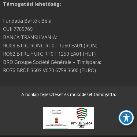
Támogatási lehetőség:
Fundatia Bartók Béla
CUI: 7705769
BANCA TRANSILVANIA:
RO08 BTRL RONC RT0T 1250 EA01 (RON)
RO62 BTRL HUFC RT0T 1250 EA01 (HUF)
BRD Groupe Société Générale – Timişoara:
RO76 BRDE 360S V070 6758 3600 (EURO)
A honlap fejlesztését és működését támogatta: