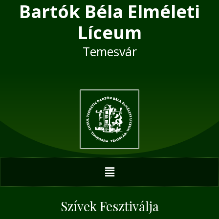
Bartók Béla Elméleti
Skip
Post
to
navigation
Líceum
content
Temesvár
Menu
Szívek Fesztiválja