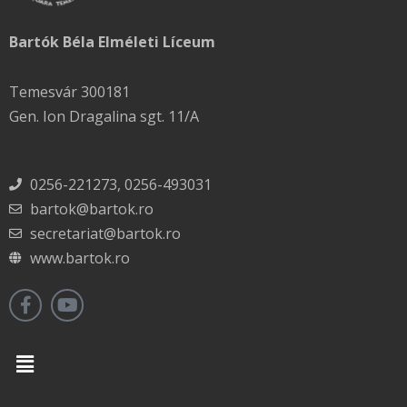
Bartók Béla Elméleti Líceum
Temesvár 300181
Gen. Ion Dragalina sgt. 11/A
0256-221273, 0256-493031
bartok@bartok.ro
secretariat@bartok.ro
www.bartok.ro
Menu