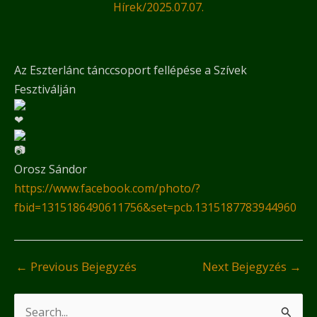
Hírek
/
2025.07.07.
Az Eszterlánc tánccsoport fellépése a Szívek
Fesztiválján
Orosz Sándor
https://www.facebook.com/photo/?
fbid=1315186490611756&set=pcb.1315187783944960
←
Previous Bejegyzés
Next Bejegyzés
→
S