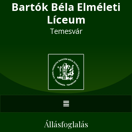
Bartók Béla Elméleti
Skip
Post
to
navigation
Líceum
content
Temesvár
Menu
Állásfoglalás