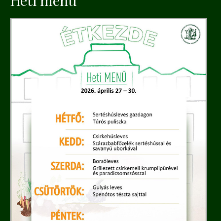
Heti menü
f
o
r
: