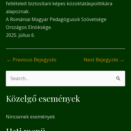
feltételeit biztosítani képes közoktatáspolitikára
alapoznak.
A Romániai Magyar Pedagógusok Szövetsége
Országos Elnöksége.
2025. július 6.
←
Previous Bejegyzés
Next Bejegyzés
→
S
e
Közelgő események
a
r
Nincsenek események
c
h