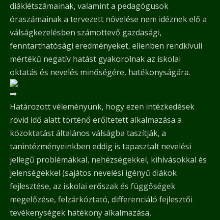
diáklétszámainak, valamint a pedagógusok
óraszámainak a tervezett növelése nem idéznek elő a
válságkezelésben számottevő gazdasági,
fenntarthatósági eredményeket, ellenben rendkívüli
mértékű negatív hatást gyakorolnak az iskolai
oktatás és nevelés minőségére, hatékonyságára.
Határozott véleményünk, hogy ezen intézkedések
rövid idő alatt történő erőltetett alkalmazása a
közoktatást általános válságba taszítják, a
tanintézményeinkben eddig is tapasztalt nevelési
jellegű problémákkal, nehézségekkel, kihívásokkal és
jelenségekkel (sajátos nevelési igényű diákok
fejlesztése, az iskolai erőszak és függőségek
megelőzése, felzárkóztató, differenciáló fejlesztői
tevékenységek hatékony alkalmazása,