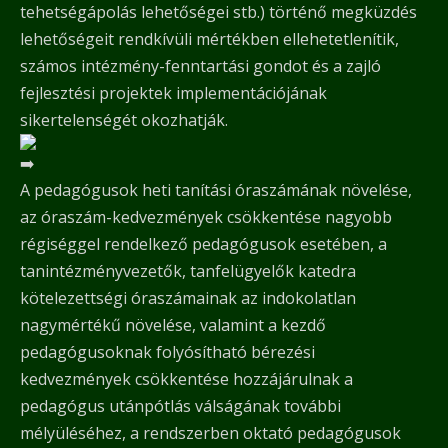
tehetségápolás lehetőségei stb.) történő megküzdés
lehetőségeit rendkívüli mértékben ellehetetlenítik,
számos intézmény-fenntartási gondot és a zajló
fejlesztési projektek implementációjának
sikertelenségét okozhatják.
A pedagógusok heti tanítási óraszámának növelése,
az óraszám-kedvezmények csökkentése nagyobb
régiséggel rendelkező pedagógusok esetében, a
tanintézményvezetők, tanfelügyelők katedra
kötelezettségi óraszámainak az indokolatlan
nagymértékű növelése, valamint a kezdő
pedagógusoknak folyósítható bérezési
kedvezmények csökkentése hozzájárulnak a
pedagógus utánpótlás válságának további
mélyüléséhez, a rendszerben oktató pedagógusok