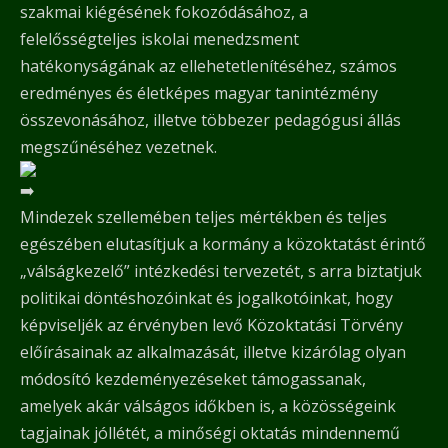
szakmai kiégésének fokozódásához, a
felelősségteljes iskolai menedzsment
hatékonyságának az ellehetetlenítéséhez, számos
eredményes és életképes magyar tanintézmény
összevonásához, illetve többezer pedagógusi állás
megszűnéséhez vezetnek.
Mindezek szellemében teljes mértékben és teljes
egészében elutasítjuk a kormány a közoktatást érintő
„válságkezelő” intézkedési tervezetét, s arra biztatjuk
politikai döntéshozóinkat és jogalkotóinkat, hogy
képviseljék az érvényben levő Közoktatási Törvény
előírásainak az alkalmazását, illetve kizárólag olyan
módosító kezdeményezéseket támogassanak,
amelyek akár válságos időkben is, a közösségeink
tagjainak jóllétét, a minőségi oktatás mindennemű