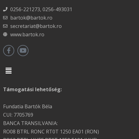
0256-221273, 0256-493031
bartok@bartok.ro
secretariat@bartok.ro
www.bartok.ro
Menu
Támogatási lehetőség:
Fundatia Bartók Béla
CUI: 7705769
BANCA TRANSILVANIA:
RO08 BTRL RONC RT0T 1250 EA01 (RON)