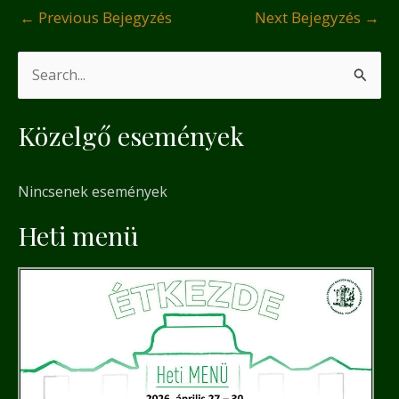
←
Previous Bejegyzés
Next Bejegyzés
→
S
e
Közelgő események
a
r
Nincsenek események
c
h
Heti menü
f
o
r
: