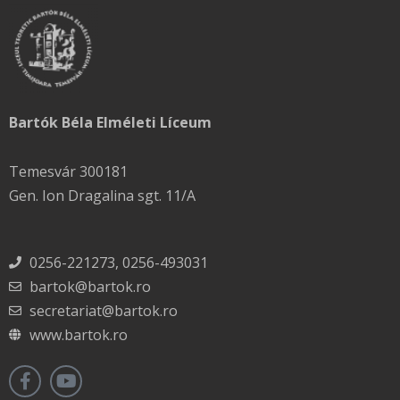
Bartók Béla Elméleti Líceum
Temesvár 300181
Gen. Ion Dragalina sgt. 11/A
0256-221273, 0256-493031
bartok@bartok.ro
secretariat@bartok.ro
www.bartok.ro