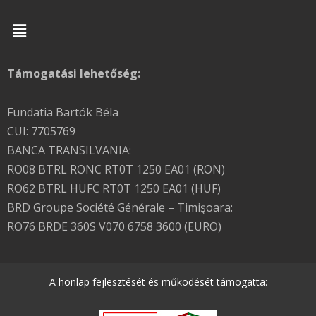
Menu
Támogatási lehetőség:
Fundatia Bartók Béla
CUI: 7705769
BANCA TRANSILVANIA:
RO08 BTRL RONC RT0T 1250 EA01 (RON)
RO62 BTRL HUFC RT0T 1250 EA01 (HUF)
BRD Groupe Société Générale – Timişoara:
RO76 BRDE 360S V070 6758 3600 (EURO)
A honlap fejlesztését és működését támogatta: