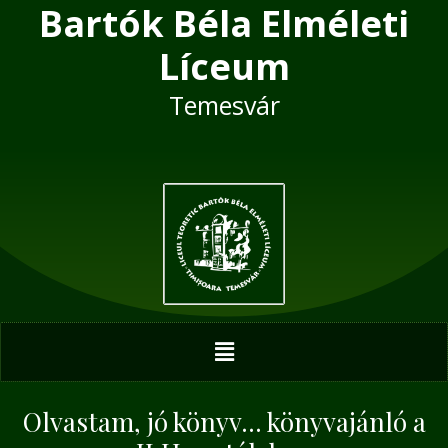
Bartók Béla Elméleti
Skip
Post
to
navigation
Líceum
content
Temesvár
Menu
Olvastam, jó könyv… könyvajánló a