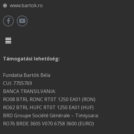
www.bartok.ro
Menu
Támogatási lehetőség:
Fundatia Bartók Béla
CUI: 7705769
BANCA TRANSILVANIA:
RO08 BTRL RONC RT0T 1250 EA01 (RON)
RO62 BTRL HUFC RT0T 1250 EA01 (HUF)
BRD Groupe Société Générale – Timişoara:
RO76 BRDE 360S V070 6758 3600 (EURO)