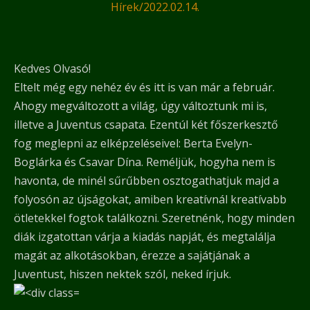
Hírek
/
2022.02.14.
Kedves Olvasó!
Eltelt még egy nehéz év és itt is van már a február.
Ahogy megváltozott a világ, úgy változtunk mi is,
illetve a Juventus csapata. Ezentúl két főszerkesztő
fog meglepni az elképzeléseivel: Berta Evelyn-
Boglárka és Csavar Dína. Reméljük, hogyha nem is
havonta, de minél sűrűbben osztogathatjuk majd a
folyosón az újságokat, amiben kreatívnál kreatívabb
ötletekkel fogtok találkozni. Szeretnénk, hogy minden
diák izgatottan várja a kiadás napját, és megtalálja
magát az alkotásokban, érezze a sajátjának a
Juventust, hiszen nektek szól, neked írjuk.