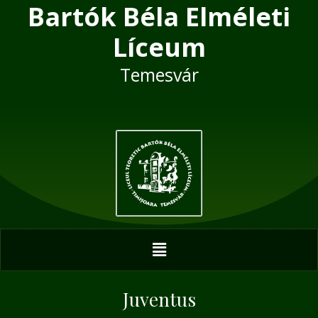
Bartók Béla Elméleti
Skip
Post
to
navigation
Líceum
content
Temesvár
Menu
Juventus