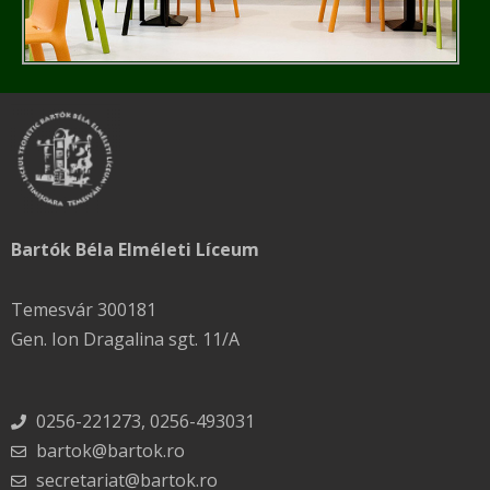
Bartók Béla Elméleti Líceum
Temesvár 300181
Gen. Ion Dragalina sgt. 11/A
0256-221273, 0256-493031
bartok@bartok.ro
secretariat@bartok.ro