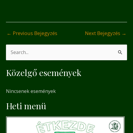
←
Previous Bejegyzés
Next Bejegyzés
→
S
e
Közelgő események
a
r
Nincsenek események
c
h
Heti menü
f
o
r