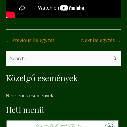
←
Previous Bejegyzés
Next Bejegyzés
→
S
e
Közelgő események
a
r
Nincsenek események
c
h
Heti menü
f
o