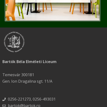
Bartók Béla Elméleti Líceum
Temesvár 300181
Gen. Ion Dragalina sgt. 11/A
0256-221273, 0256-493031
bartok@bartok.ro