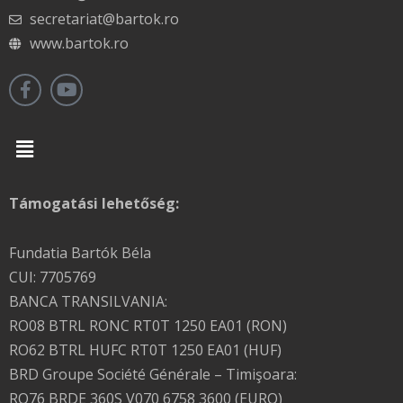
secretariat@bartok.ro
www.bartok.ro
Menu
Támogatási lehetőség:
Fundatia Bartók Béla
CUI: 7705769
BANCA TRANSILVANIA:
RO08 BTRL RONC RT0T 1250 EA01 (RON)
RO62 BTRL HUFC RT0T 1250 EA01 (HUF)
BRD Groupe Société Générale – Timişoara:
RO76 BRDE 360S V070 6758 3600 (EURO)