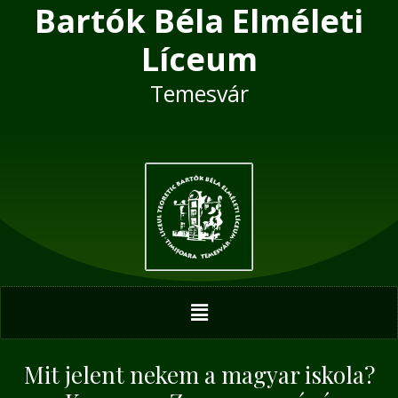
Bartók Béla Elméleti
Skip
Post
to
navigation
Líceum
content
Temesvár
Menu
Mit jelent nekem a magyar iskola?