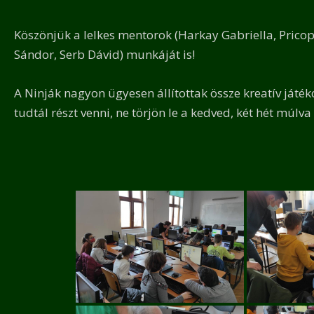
Köszönjük a lelkes mentorok (Harkay Gabriella, Pricop 
Sándor, Serb Dávid) munkáját is!
A Ninják nagyon ügyesen állítottak össze kreatív játé
tudtál részt venni, ne törjön le a kedved, két hét múlva