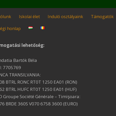
ólunk
Iskolai élet
Induló osztályaink
Támogatók
égi honlap
mogatási lehetőség:
ndatia Bartók Béla
I: 7705769
NCA TRANSILVANIA:
08 BTRL RONC RT0T 1250 EA01 (RON)
62 BTRL HUFC RT0T 1250 EA01 (HUF)
D Groupe Société Générale – Timişoara:
76 BRDE 360S V070 6758 3600 (EURO)