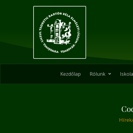
Skip
Post
to
navigation
content
Kezdőlap
Rólunk
Iskola
Co
Hírek