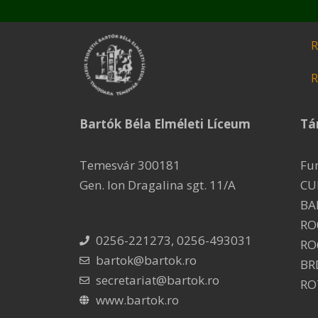
R
R
Bartók Béla Elméleti Líceum
Tá
Temesvár 300181
Fu
Gen. Ion Dragalina sgt. 11/A
CU
BA
RO
0256-221273, 0256-493031
RO
bartok@bartok.ro
BR
secretariat@bartok.ro
RO
www.bartok.ro