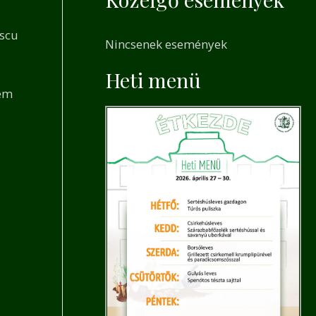
a
r
escu
Nincsenek események
c
h
Heti menü
nem
f
o
r
: