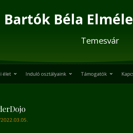
Bartók Béla Elméle
Temesvár
i élet
Induló osztályaink
Támogatók
Kapc
derDojo
/
2022.03.05.