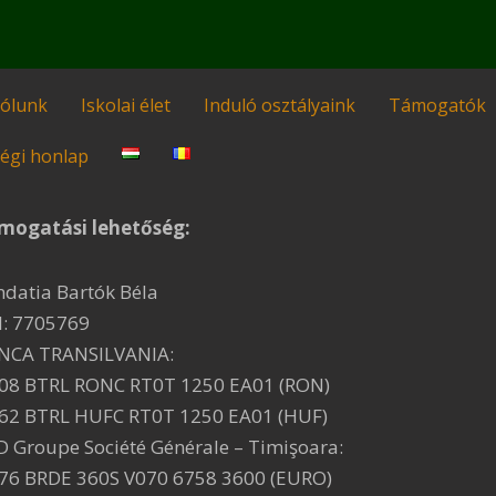
ólunk
Iskolai élet
Induló osztályaink
Támogatók
égi honlap
mogatási lehetőség:
ndatia Bartók Béla
I: 7705769
NCA TRANSILVANIA:
08 BTRL RONC RT0T 1250 EA01 (RON)
62 BTRL HUFC RT0T 1250 EA01 (HUF)
D Groupe Société Générale – Timişoara:
76 BRDE 360S V070 6758 3600 (EURO)