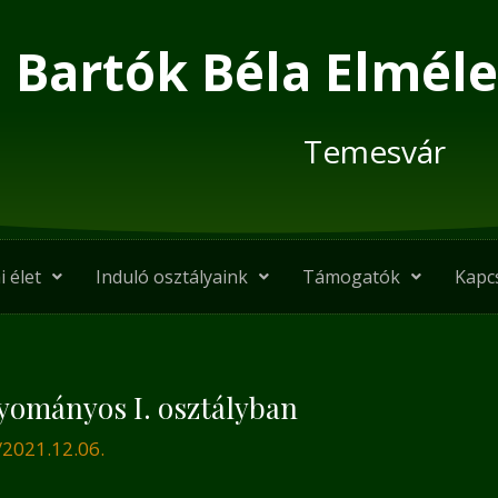
Bartók Béla Elméle
Temesvár
i élet
Induló osztályaink
Támogatók
Kapc
yományos I. osztályban
/
2021.12.06.