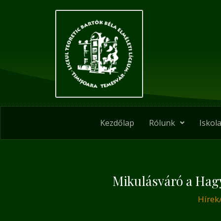
Skip
Post
to
navigation
content
Kezdőlap
Rólunk
Iskola
Mikulásváró a Hag
Hírek