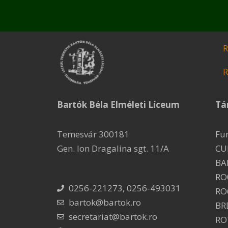
R
R
Bartók Béla Elméleti Líceum
Tá
Temesvár 300181
Fu
Gen. Ion Dragalina sgt. 11/A
CU
BA
RO
0256-221273, 0256-493031
RO
bartok@bartok.ro
BR
secretariat@bartok.ro
RO