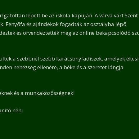
izgatottan lépett be az iskola kapuján. A várva várt Szent
k. Fenyőfa és ajándékok fogadták az osztályba lépő
ndeztek és örvendeztették meg az online bekapcsolódó szü
ltek a szebbnél szebb karácsonyfadíszek, amelyek ékesí
den nehézség ellenére, a béke és a szeretet lángja
geknek és a munkaközösségnek!
anító néni