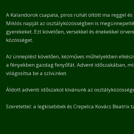
A Kalandorok csapata, piros ruhát öltött ma reggel és 
Miklós napját az osztályközösségben is megünnepelté
gyerekeket. Ezt követően, versekkel és énekekkel örve
közösséget.
Az ünneplést követően, kézműves műhelyekben elkészü
a fényekben gazdag fenyőfát. Advent időszakában, min
világosítsa be a szívünket.
Áldott adventi időszakot kívánunk az osztályközössé
Szeretettel: a legkisebbek és Crepelca Kovács Beatrix t