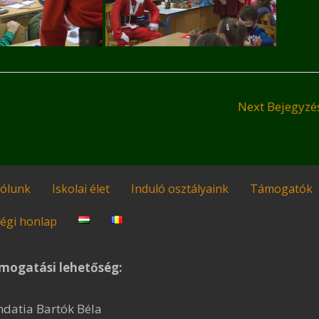
Next Bejegyz
ólunk
Iskolai élet
Induló osztályaink
Támogatók
égi honlap
mogatási lehetőség:
ndatia Bartók Béla