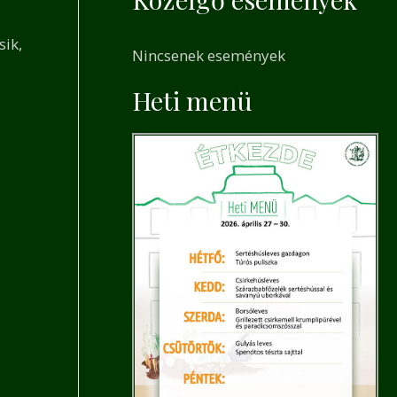
a
r
sik,
Nincsenek események
c
h
Heti menü
f
o
r
: