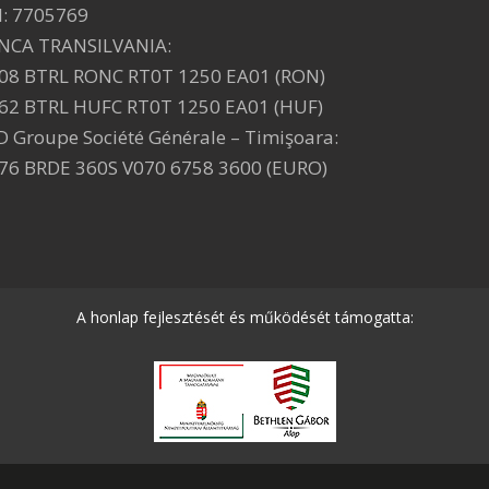
I: 7705769
NCA TRANSILVANIA:
08 BTRL RONC RT0T 1250 EA01 (RON)
62 BTRL HUFC RT0T 1250 EA01 (HUF)
D Groupe Société Générale – Timişoara:
76 BRDE 360S V070 6758 3600 (EURO)
A honlap fejlesztését és működését támogatta: