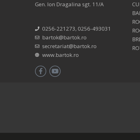
Gen. Ion Dragalina sgt. 11/A
CU
BA
RO
0256-221273, 0256-493031
RO
bartok@bartok.ro
BR
secretariat@bartok.ro
RO
www.bartok.ro