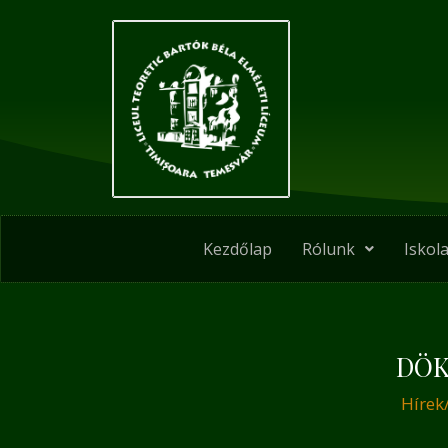
Skip
Post
to
navigation
content
Kezdőlap
Rólunk
Iskola
DÖK
Hírek