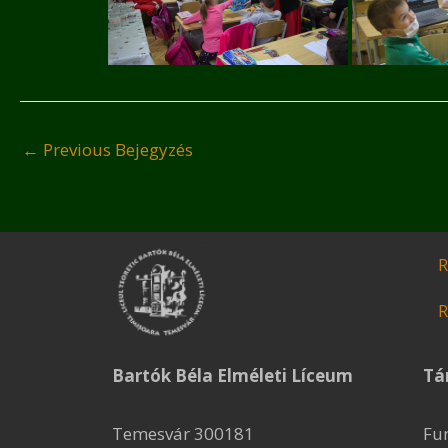
←
Previous Bejegyzés
R
R
Bartók Béla Elméleti Líceum
Tá
Temesvár 300181
Fu