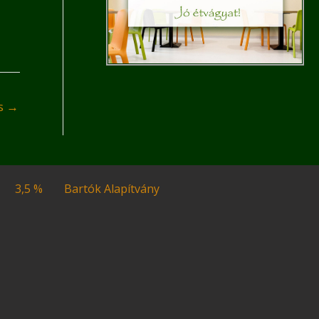
és
→
3,5 %
Bartók Alapítvány