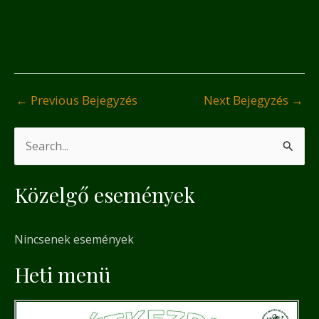
←
Previous Bejegyzés
Next Bejegyzés
→
S
e
Közelgő események
a
r
Nincsenek események
c
h
Heti menü
f
o