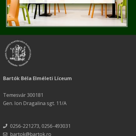
Bartók Béla Elméleti Líceum
Temesvár 300181
Gen. Ion Dragalina sgt. 11/A
0256-221273, 0256-493031
bartok@bartok.ro