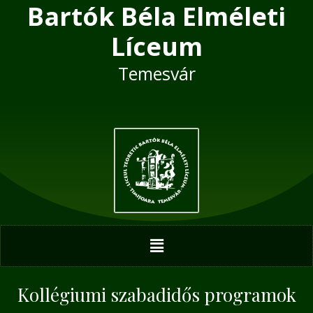
Bartók Béla Elméleti
Skip
Post
to
navigation
Líceum
content
Temesvár
Menu
Kollégiumi szabadidős programok