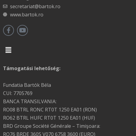
secretariat@bartok.ro
www.bartok.ro
Menu
Támogatási lehetőség:
Fundatia Bartók Béla
CUI: 7705769
BANCA TRANSILVANIA:
RO08 BTRL RONC RT0T 1250 EA01 (RON)
RO62 BTRL HUFC RT0T 1250 EA01 (HUF)
BRD Groupe Société Générale – Timişoara:
RO76 BRDE 360S V070 6758 3600 (EURO)