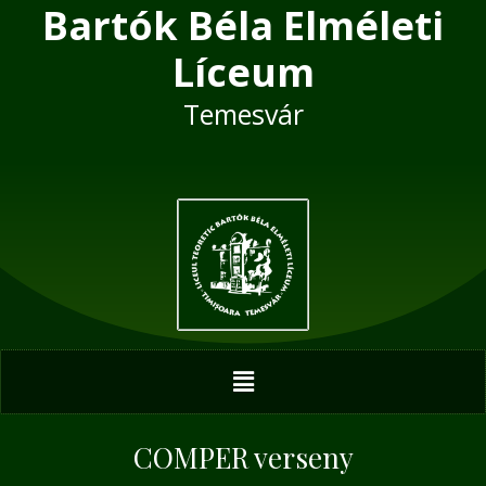
Bartók Béla Elméleti
Skip
Post
to
navigation
Líceum
content
Temesvár
Menu
COMPER verseny