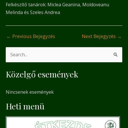
Felkészítő tanárok: Miclea Geanina, Moldoveanu
Melinda és Szeles Andrea
←
Previous Bejegyzés
Next Bejegyzés
→
S
e
Közelgő események
a
r
Nincsenek események
c
h
Heti menü
f
o