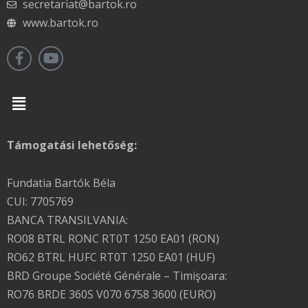
secretariat@bartok.ro
www.bartok.ro
Menu
Támogatási lehetőség:
Fundatia Bartók Béla
CUI: 7705769
BANCA TRANSILVANIA:
RO08 BTRL RONC RT0T 1250 EA01 (RON)
RO62 BTRL HUFC RT0T 1250 EA01 (HUF)
BRD Groupe Société Générale – Timişoara:
RO76 BRDE 360S V070 6758 3600 (EURO)