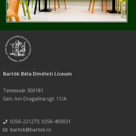
Bartók Béla Elméleti Líceum
Temesvár 300181
Gen. Ion Dragalina sgt. 11/A
0256-221273, 0256-493031
bartok@bartok.ro