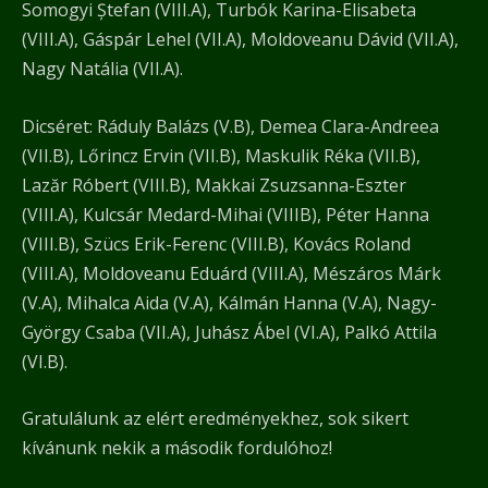
Somogyi Ștefan (VIII.A), Turbók Karina-Elisabeta
(VIII.A), Gáspár Lehel (VII.A), Moldoveanu Dávid (VII.A),
Nagy Natália (VII.A).
Dicséret: Ráduly Balázs (V.B), Demea Clara-Andreea
(VII.B), Lőrincz Ervin (VII.B), Maskulik Réka (VII.B),
Lazăr Róbert (VIII.B), Makkai Zsuzsanna-Eszter
(VIII.A), Kulcsár Medard-Mihai (VIIIB), Péter Hanna
(VIII.B), Szücs Erik-Ferenc (VIII.B), Kovács Roland
(VIII.A), Moldoveanu Eduárd (VIII.A), Mészáros Márk
(V.A), Mihalca Aida (V.A), Kálmán Hanna (V.A), Nagy-
György Csaba (VII.A), Juhász Ábel (VI.A), Palkó Attila
(VI.B).
Gratulálunk az elért eredményekhez, sok sikert
kívánunk nekik a második fordulóhoz!