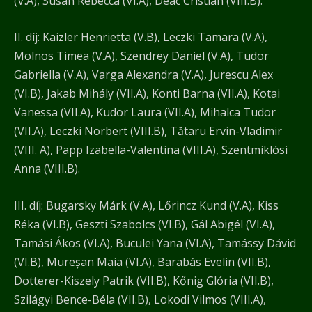
(V.A), Susan Rebecca (VI.A), Deac Cristian (VIII.B).
II. díj: Kaizler Henrietta (V.B), Leczki Tamara (V.A),
Molnos Timea (V.A), Szendrey Daniel (V.A), Tudor
Gabriella (V.A), Varga Alexandra (V.A), Jurescu Alex
(VI.B), Jakab Mihály (VII.A), Konti Barna (VII.A), Kotai
Vanessa (VII.A), Kudor Laura (VII.A), Mihalca Tudor
(VII.A), Leczki Norbert (VIII.B), Tătaru Ervin-Vladimir
(VIII. A), Papp Izabella-Valentina (VIII.A), Szentmiklósi
Anna (VIII.B).
III. díj: Bugarsky Márk (V.A), Lőrincz Kund (V.A), Kiss
Réka (VI.B), Geszti Szabolcs (VI.B), Gál Abigél (VI.A),
Tamási Ákos (VI.A), Buculei Yana (VI.A), Tamássy Dávid
(VI.B), Mureșan Maia (VI.A), Barabás Evelin (VII.B),
Dotterer-Kiszely Patrik (VII.B), Kőnig Glória (VII.B),
Szilágyi Bence-Béla (VII.B), Lokodi Vilmos (VIII.A),