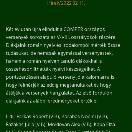
Hírek
/
2022.02.11.
Két év után újra elindult a COMPER országos
versenyek sorozata az V-VIII. osztályosok részére.
Diákjaink román nyelv és irodalomból mérték össze
tudásukat, de nemcsak egymással versenyeztek,
hanem a román nyelven tanuló diákokkal is
összehasonlíthatták nyelvi készségeiket. A
pontszerzésen alapuló verseny jó alkalom arra is,
hogy felmérjék az eddig megtanultakat és hogy
átéljék a versenyek hangulatát. Az első fordulón
diákjaink az alábbi eredményeket érték el:
I. díj: Farkas Róbert (V.B), Barabás Noémi (V.B),
Fazakas Júlia (V.B), Moldovan Alex (V.B), Kaba Elza