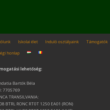
ólunk
Iskolai élet
Induló osztályaink
Támogatók
égi honlap
mogatási lehetőség:
ndatia Bartók Béla
I: 7705769
NCA TRANSILVANIA:
08 BTRL RONC RT0T 1250 EA01 (RON)