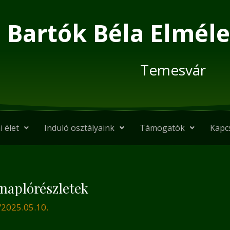
Bartók Béla Elméle
Temesvár
i élet
Induló osztályaink
Támogatók
Kapc
 naplórészletek
/
2025.05.10.