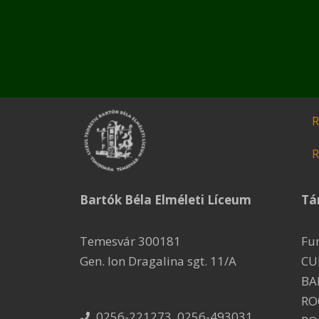
R
R
Bartók Béla Elméleti Líceum
Tá
Temesvár 300181
Fu
Gen. Ion Dragalina sgt. 11/A
CU
BA
RO
0256-221273, 0256-493031