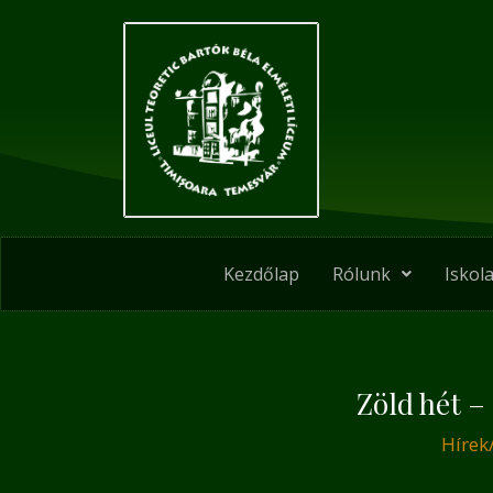
Skip
Post
to
navigation
content
Kezdőlap
Rólunk
Iskola
Zöld hét –
Hírek