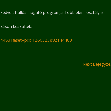
kedvelt hüllősimogató programja. Több elemi osztály is
kozáson készültek.
2144831&set=pcb.1266525892144483
Next Bejegyz