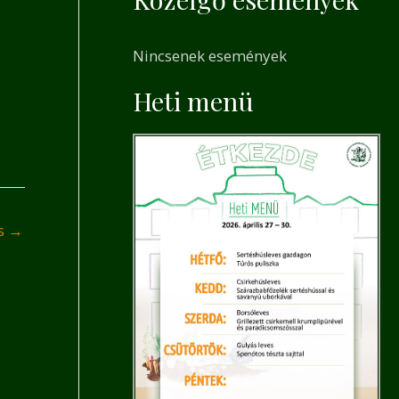
a
r
Nincsenek események
c
h
Heti menü
f
o
r
:
és
→