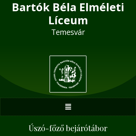
Bartók Béla Elméleti
Skip
Post
to
navigation
Líceum
content
Temesvár
Menu
Úszó-főző bejárótábor