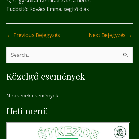
is, hogy sokat tanultak ezen a héten.
Tudósító: Kovács Emma, segítő diák
←
Previous Bejegyzés
Next Bejegyzés
→
S
e
Közelgő események
a
r
Nincsenek események
c
h
Heti menü
f
o
r