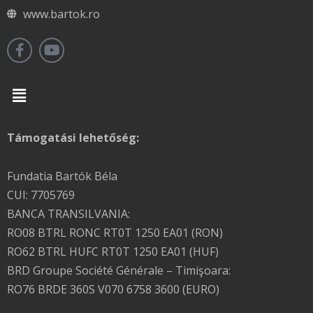
www.bartok.ro
Menu
Támogatási lehetőség:
Fundatia Bartók Béla
CUI: 7705769
BANCA TRANSILVANIA:
RO08 BTRL RONC RT0T 1250 EA01 (RON)
RO62 BTRL HUFC RT0T 1250 EA01 (HUF)
BRD Groupe Société Générale – Timişoara:
RO76 BRDE 360S V070 6758 3600 (EURO)