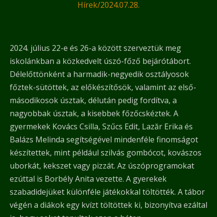
Hírek
/
2024.07.28.
2024. július 22-e és 26-a között szerveztük meg
iskolánkban a közkedvelt úszó-főző bejárótábort.
Délelőttönként a harmadik-negyedik osztályosok
főztek-sütöttek, az előkészítősök, valamint az első-
másodikosok úsztak, délután pedig fordítva, a
nagyobbak úsztak, a kisebbek főzőcskéztek. A
gyermekek Kovács Csilla, Szűcs Edit, Lazăr Erika és
Balázs Melinda segítségével mindenféle finomságot
készítettek, mint például szilvás gombócot, kovászos
uborkát, kekszet vagy pizzát. Az úszóprogramokat
ezúttal is Borbély Anita vezette. A gyerekek
szabadidejüket különféle játékokkal töltötték. A tábor
végén a diákok egy kvízt töltöttek ki, bizonyítva ezáltal