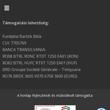
Menu
Támogatási lehetőség:
Fundatia Bartók Béla
CUI: 7705769
BANCA TRANSILVANIA:
RO08 BTRL RONC RT0T 1250 EA01 (RON)
RO62 BTRL HUFC RT0T 1250 EA01 (HUF)
BRD Groupe Société Générale – Timişoara:
RO76 BRDE 360S V070 6758 3600 (EURO)
A honlap fejlesztését és működését támogatta: