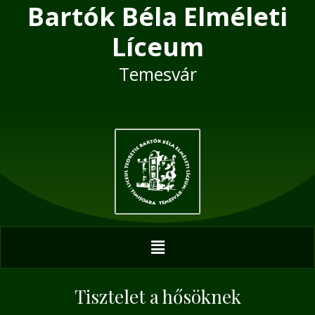
Bartók Béla Elméleti
Skip
Post
to
navigation
Líceum
content
Temesvár
Menu
Tisztelet a hősöknek