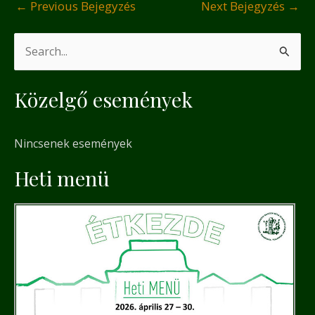
←
Previous Bejegyzés
Next Bejegyzés
→
S
e
Közelgő események
a
r
Nincsenek események
c
h
Heti menü
f
o
r
: