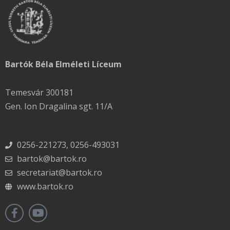
Bartók Béla Elméleti Líceum
Temesvár 300181
Gen. Ion Dragalina sgt. 11/A
0256-221273, 0256-493031
bartok@bartok.ro
secretariat@bartok.ro
www.bartok.ro