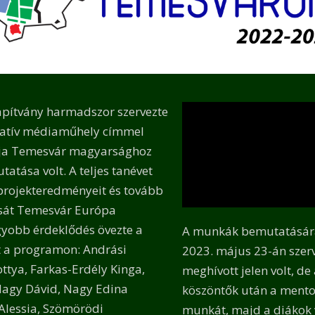
apítvány harmadszor szervezte
eatív médiaműhely címmel
lja Temesvár magyarsághoz
atása volt. A teljes tanévet
 projekteredményeit és tovább
ását Temesvár Európa
gyobb érdeklődés övezte a
A munkák bemutatására 
ett a programon: Andrási
2023. május 23-án sze
ttya, Farkas-Erdély Kinga,
meghívott jelen volt, de
Nagy Dávid, Nagy Edina
köszöntők után a mentor
Alessia, Szömörödi
munkát, majd a diákok 