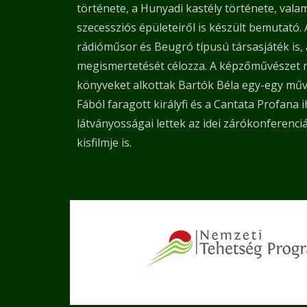
története, a Hunyadi kastély története, vala
szecessziós épületeiről is készült bemutató.
rádióműsor és Beugró típusú társasjáték is,
megismertetését célozza. A képzőművészet mű
könyveket alkottak Bartók Béla egy-egy műve
Fából faragott királyfi és a Cantata Profana 
látványosságai lettek az idei zárókonferenciá
kisfilmje is.