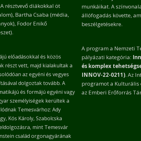
A résztvevő diákokkal öt
munkáikat. A színvonala
dalom), Bartha Csaba (média,
állófogadás követte, am
ányok), Fodor Enikő
beszélgetésekre.
szet).
A program a Nemzeti Te
jú előadásokkal és közös
pályázati kategória:
Inn
 részt vett, majd kialakultak a
és komplex tehetségs
solódóan az egyéni és vegyes
INNOV-22-0211)
. Az I
ásával dolgoztak tovább. A
programot a Kulturális
matikájú és formájú egyéni vagy
az Emberi Erőforrás T
gyar személyiségek kerültek a
olódnak Temesvárhoz: Ady
gy, Kós Károly, Szabolcska
 feldolgozásra, mint Temesvár
enstein család orgonagyárának