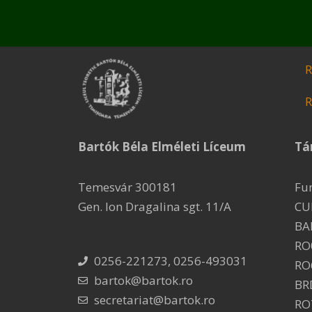
R
R
Bartók Béla Elméleti Líceum
Tá
Temesvár 300181
Fu
Gen. Ion Dragalina sgt. 11/A
CU
BA
RO
0256-221273, 0256-493031
RO
bartok@bartok.ro
BR
secretariat@bartok.ro
RO