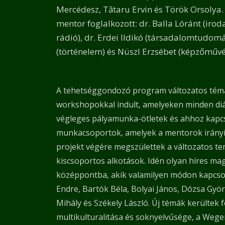
Mercédesz, Tătaru Ervin és Török Orsolya. 
mentor foglalkozott: dr. Balla Lóránt (iro
rádió), dr. Erdei Ildikó (társadalomtudom
(történelem) és Nüszl Erzsébet (képzőművé
A tehetséggondozó program változatos témá
workshopokkal indult, amelyeken minden diák
végleges pályamunka-ötletek és ahhoz kapc
munkacsoportok, amelyek a mentorok irányít
projekt végére megszülettek a változatos te
kiscsoportos alkotások. Idén olyan híres ma
középpontba, akik valamilyen módon kapcs
Endre, Bartók Béla, Bolyai János, Dózsa Györ
Mihály és Székely László. Új témák kerültek
multikulturalitása és soknyelvűsége, a Weg