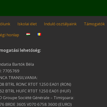
ólunk
Iskolai élet
Induló osztályaink
Támogatók
égi honlap
mogatási lehetőség:
ndatia Bartók Béla
I: 7705769
NCA TRANSILVANIA:
08 BTRL RONC RT0T 1250 EA01 (RON)
62 BTRL HUFC RT0T 1250 EA01 (HUF)
D Groupe Société Générale – Timişoara:
76 BRDE 360S V070 6758 3600 (EURO)