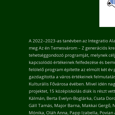
A 2022–2023-as tanévben az Integratio Al
meg Az én Temesvárom – Z generációs kr
tehetséggondozó programját, melynek cé
kapcsolódó értékeinek felfedezése és bemut
felölelő program építette az elmúlt két év
gazdagította a város értékeinek felmutat
Kulturális Fővárosa évében. Mivel idén na
projektet, 15 középiskolás diák is részt v
Kálmán, Berta Evelyn-Boglárka, Csata Doro
Gáll Tamás, Major Barna, Makkai Gergő, 
Mónika, Oláh Anna, Papp Izabella, Povian 