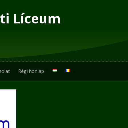
ti Líceum
solat
Régi honlap