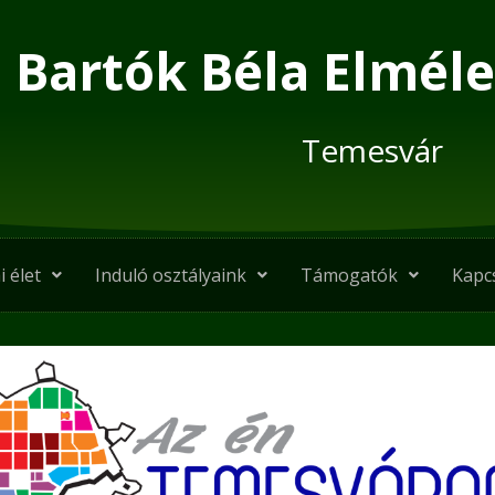
Bartók Béla Elméle
Temesvár
i élet
Induló osztályaink
Támogatók
Kapc