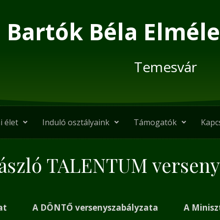
Bartók Béla Elméle
Temesvár
i élet
Induló osztályaink
Támogatók
Kapc
László TALENTUM verseny
at
A DÖNTŐ versenyszabályzata
A Minisz