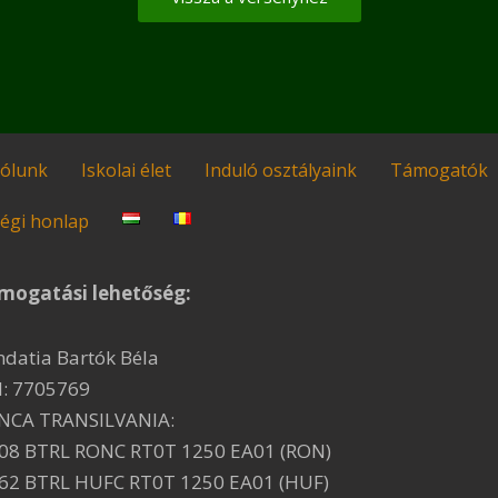
ólunk
Iskolai élet
Induló osztályaink
Támogatók
égi honlap
mogatási lehetőség:
ndatia Bartók Béla
I: 7705769
NCA TRANSILVANIA:
08 BTRL RONC RT0T 1250 EA01 (RON)
62 BTRL HUFC RT0T 1250 EA01 (HUF)