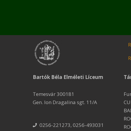
R
R
Bartók Béla Elméleti Líceum
Tá
Temesvár 300181
Fu
Gen. Ion Dragalina sgt. 11/A
CU
BA
RO
0256-221273, 0256-493031
RO