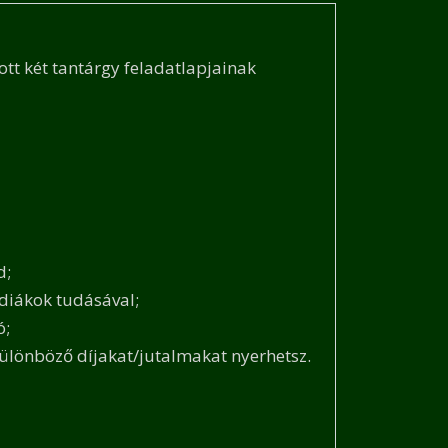
t két tantárgy feladatlapjainak
d;
diákok tudásával;
ó;
ülönböző díjakat/jutalmakat nyerhetsz.