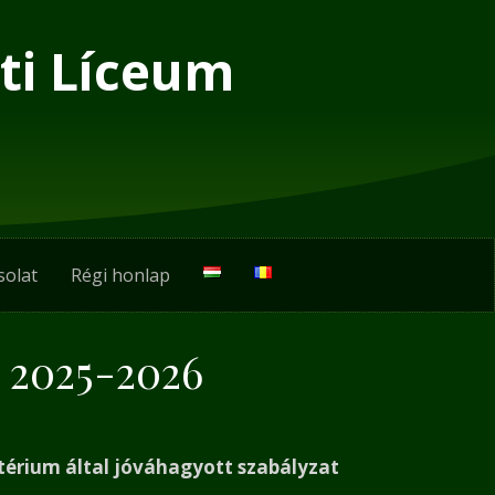
ti Líceum
solat
Régi honlap
 2025-2026
térium által jóváhagyott szabályzat