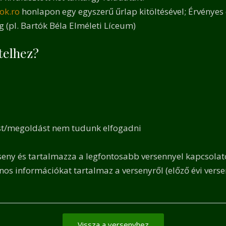
ok.ro
honlapon egy egyszerű űrlap kitöltésével;
Érvényes 
eg
(pl. Bartók Béla Elméleti Líceum)
telhez?
ést/megoldást nem tudunk elfogadni
erseny és tartalmazza a legfontosabb versennyel kapcsola
os információkat tartalmaz a versenyről (előző évi versen
Vissza a versenyhez