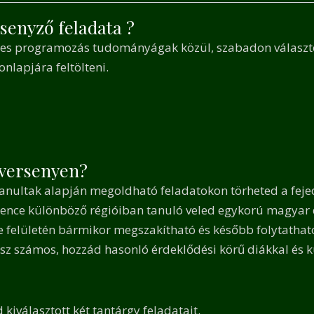
rsenyző feladata ?
pes programozás tudományágak közül, szabadon választot
nlapjára feltölteni.
 versenyen?
tanultak alapján megoldható feladatokon törheted a feje
nce különböző régióiban tanuló veled egykorú magyar 
e felületén bármikor megszakítható és később folytathat
z számos, hozzád hasonló érdeklődési körű diákkal és k
kiválasztott két tantárgy feladatait.