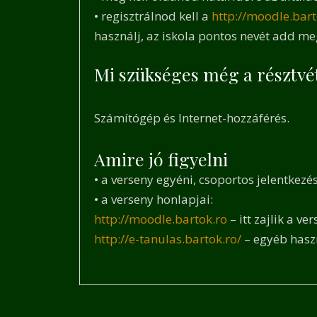
•
regisztrálnod kell a
http://moodle.bart
használj, az iskola pontos nevét add m
Mi szükséges még a résztvé
Számítógép és Internet-hozzáférés.
Amire jó figyelni
•
a verseny egyéni, csoportos jelentkez
• a verseny honlapjai:
http://moodle.bartok.ro
– itt zajlik a v
http://e-tanulas.bartok.ro/
– egyéb haszn