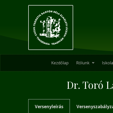
Skip
to
content
Kezdőlap
Rólunk
Iskola
Dr. Toró 
Versenyleírás
Versenyszabályz