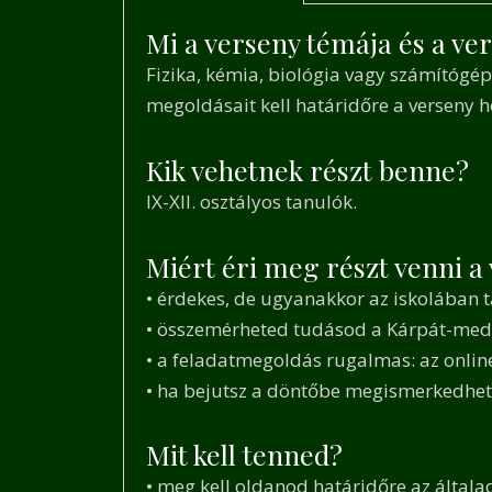
Mi a verseny témája és a ve
Fizika, kémia, biológia vagy számítógé
megoldásait kell határidőre a verseny ho
Kik vehetnek részt benne?
IX-XII. osztályos tanulók.
Miért éri meg részt venni a
• érdekes, de ugyanakkor az iskolában 
• összemérheted tudásod a Kárpát-mede
• a feladatmegoldás rugalmas: az onlin
• ha bejutsz a döntőbe megismerkedhets
Mit kell tenned?
•
meg kell oldanod határidőre az általad 