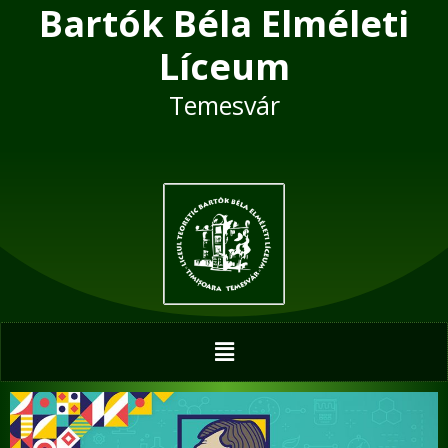
Bartók Béla Elméleti
Skip
to
Líceum
content
Temesvár
Menu