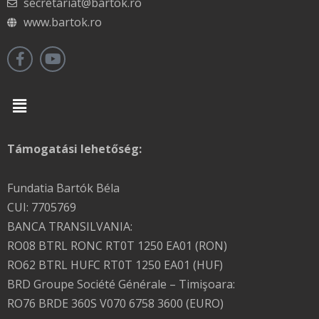
secretariat@bartok.ro
www.bartok.ro
Menu
Támogatási lehetőség:
Fundatia Bartók Béla
CUI: 7705769
BANCA TRANSILVANIA:
RO08 BTRL RONC RT0T 1250 EA01 (RON)
RO62 BTRL HUFC RT0T 1250 EA01 (HUF)
BRD Groupe Société Générale – Timişoara:
RO76 BRDE 360S V070 6758 3600 (EURO)