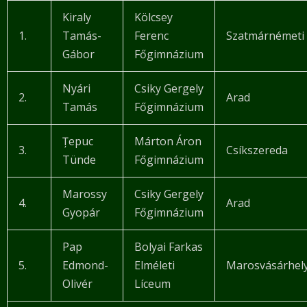
Kiraly
Kölcsey
1.
Tamás-
Ferenc
Szatmárnémeti
Gábor
Főgimnázium
Nyári
Csiky Gergely
2.
Arad
Tamás
Főgimnázium
Țepuc
Márton Áron
3.
Csíkszereda
Tünde
Főgimnázium
Marossy
Csiky Gergely
4.
Arad
Gyopár
Főgimnázium
Pap
Bolyai Farkas
5.
Edmond-
Elméleti
Marosvásárhel
Olivér
Líceum