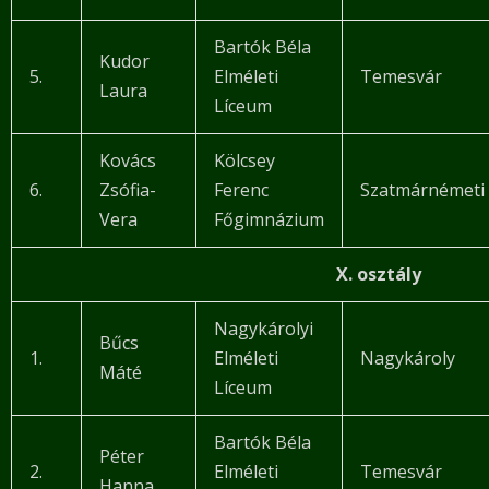
Bartók Béla
Kudor
5.
Elméleti
Temesvár
Laura
Líceum
Kovács
Kölcsey
6.
Zsófia-
Ferenc
Szatmárnémeti
Vera
Főgimnázium
X. osztály
Nagykárolyi
Bűcs
1.
Elméleti
Nagykároly
Máté
Líceum
Bartók Béla
Péter
2.
Elméleti
Temesvár
Hanna