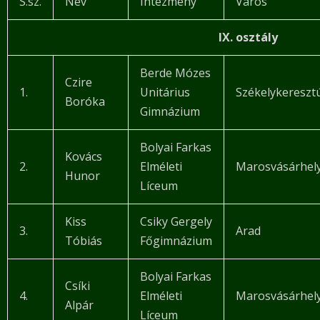
S.sz.
Név
Intézmény
Város
IX. osztály
Berde Mózes
Czire
1.
Unitárius
Székelykereszt
Boróka
Gimnázium
Bolyai Farkas
Kovács
2.
Elméleti
Marosvásárhel
Hunor
Líceum
Kiss
Csiky Gergely
3.
Arad
Tóbiás
Főgimnázium
Bolyai Farkas
Csíki
4.
Elméleti
Marosvásárhel
Alpár
Líceum