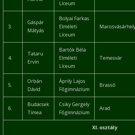
Líceum
Bolyai Farkas
Gáspár
3.
Elméleti
Marosvásárhel
Mátyás
Líceum
Bartók Béla
Tataru
4.
Elméleti
Temesvár
Ervin
Líceum
Orbán
Áprily Lajos
5.
Brassó
Dávid
Főgimnázium
Budacsek
Csiky Gergely
6.
Arad
Tímea
Főgimnázium
XI. osztály