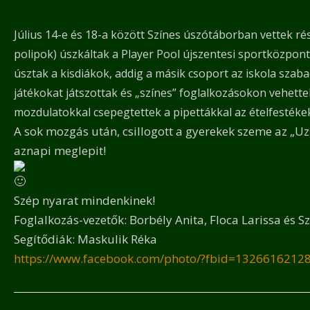
Július 14-e és 18-a között Színes úszótáborban vettek ré
polipok) úszkáltak a Player Pool újszentesi sportközpontb
úsztak a kisdiákok, addig a másik csoport az iskola szab
játékokat játszottak és „színes” foglalkozásokon vehettek
mozdulatokkal csepegtettek a pipettákkal az ételfestékek
A sok mozgás után, csillogott a gyerekek szeme az „Uz
aznapi meglepit!
Szép nyarat mindenkinek!
Foglalkozás-vezetők: Borbély Anita, Floca Larissa és S
Segítődiák: Maskulik Réka
https://www.facebook.com/photo/?fbid=132661621