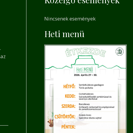
a
r
Nincsenek események
c
h
Heti menü
f
.
o
 az
r
: