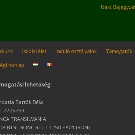
Next Bejegyz
ólunk
Iskolai élet
Induló osztályaink
Támogatók
égi honlap
mogatási lehetőség:
ndatia Bartók Béla
I: 7705769
NCA TRANSILVANIA:
08 BTRL RONC RT0T 1250 EA01 (RON)