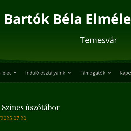
Bartók Béla Elméle
Temesvár
i élet
Induló osztályaink
Támogatók
Kapc
 Színes úszótábor
/
2025.07.20.