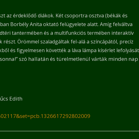
szt az érdeklődő diákok. Két csoportra osztva (békák és
an Borbély Anita oktató felügyelete alatt. Amíg felváltva
adtéri tantermében és a multifunkciós termében interaktív
 részt. Örömmel szaladgáltak fel-alá a színcápától, precíz
ből és figyelmesen követték a láva lámpa kísérlet lefolyását
sonna!” szó hallatán és türelmetlenül várták minden nap
zűcs Edith
2802117&set=pcb.1326617292802009