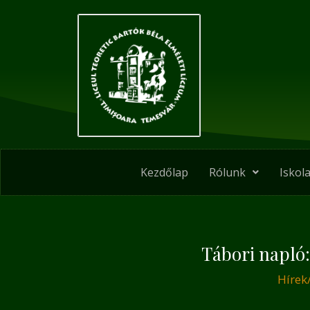
Skip
Post
to
navigation
content
Kezdőlap
Rólunk
Iskola
Tábori napló:
Hírek