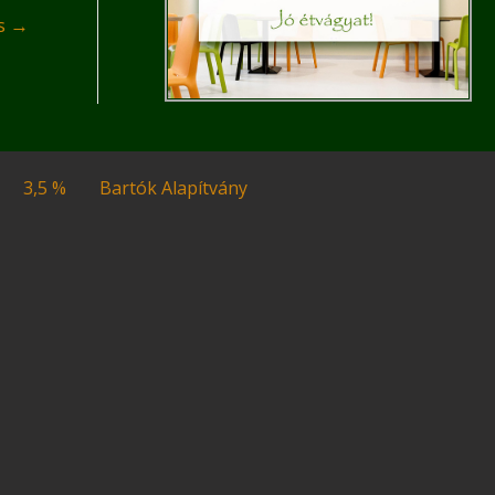
és
→
3,5 %
Bartók Alapítvány