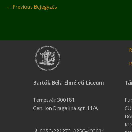
←
Previous Bejegyzés
R
R
Bartók Béla Elméleti Líceum
Tá
Temesvár 300181
Fu
Gen. Ion Dragalina sgt. 11/A
CU
BA
RO
0256-221273, 0256-493031