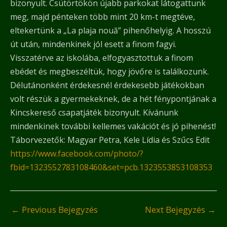
bizonyult. Csütörtökön újabb parkokat látogattunk
meg, majd pénteken több mint 20 km-t megtéve,
eltekertünk a „La plaja nouă” pihenőhelyig. A hosszú
út után, mindenkinek jól esett a finom fagyi.
Visszatérve az iskolába, elfogyasztottuk a finom
ebédet és megbeszéltük, hogy jövőre is találkozunk.
Délutánonként érdekesnél érdekesebb játékokban
volt részük a gyermekeknek, de a hét fénypontjának a
Kincskereső csapatjáték bizonyult. Kívánunk
mindenkinek további kellemes vakációt és jó pihenést!
Táborvezetők: Magyar Petra, Kele Lídia és Szűcs Edit
https://www.facebook.com/photo/?
fbid=1323552783108460&set=pcb.1323553853108353
←
Previous Bejegyzés
Next Bejegyzés
→