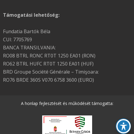
Támogatási lehetőség:
Fundatia Bartók Béla
CUI: 7705769
BANCA TRANSILVANIA:
RO08 BTRL RONC RT0T 1250 EA01 (RON)
RO62 BTRL HUFC RT0T 1250 EA01 (HUF)
BRD Groupe Société Générale – Timişoara:
RO76 BRDE 360S V070 6758 3600 (EURO)
A honlap fejlesztését és működését támogatta: