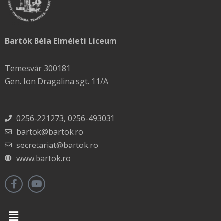
Bartók Béla Elméleti Líceum
Temesvár 300181
Gen. Ion Dragalina sgt. 11/A
0256-221273, 0256-493031
bartok@bartok.ro
secretariat@bartok.ro
www.bartok.ro
Menu