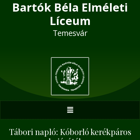
Bartók Béla Elméleti
Skip
Post
to
navigation
Líceum
content
Temesvár
Menu
Tábori napló: Kóborló kerékpáros