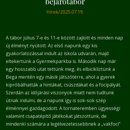
bejárótábor
Hírek
/
2025.07.19.
A tábor július 7-e és 11-e között zajlott és minden nap
új élményt nyútott. Az első napunk egy kis
gyakorlatozással indult az iskola udvarán, majd
eltekertünk a Gyermekparkba is. Második nap már
egy hosszabb utat tettünk meg, és elbicikliztünk a
Bega mentén egy másik játszótérre, ahol a gyerek
kipróbálhatták a hintákat, csúszdákat és a focipályát.
Szerdán az időjárási viszonyok miatt nem tudtunk
útnak indulni, de a napunk így is sok-sok szép
élménnyel gazdagodott. A tornateremben ügyességi
valamint csapatépítő játékokat játszottunk, de
mindenki számára a legélvezetessebbnek a „vakfoci”