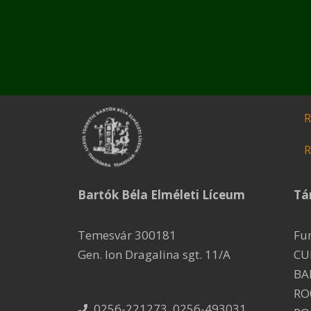
R
R
Bartók Béla Elméleti Líceum
Tá
Temesvár 300181
Fu
Gen. Ion Dragalina sgt. 11/A
CU
BA
RO
0256-221273, 0256-493031