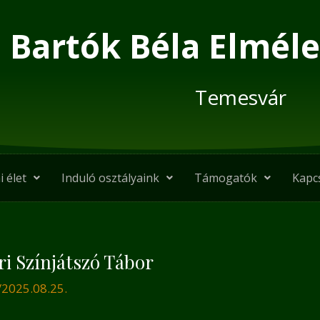
Bartók Béla Elméle
Temesvár
i élet
Induló osztályaink
Támogatók
Kapc
ri Színjátszó Tábor
/
2025.08.25.