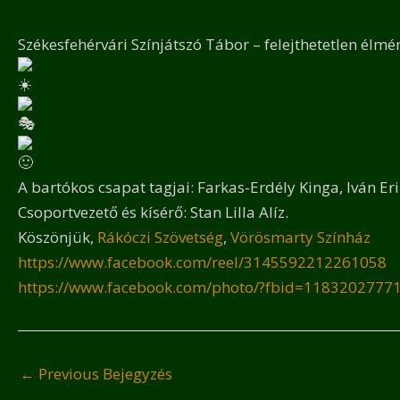
Székesfehérvári Színjátszó Tábor – felejthetetlen élmé
A bartókos csapat tagjai: Farkas-Erdély Kinga, Iván Er
Csoportvezető és kísérő: Stan Lilla Alíz.
Köszönjük,
Rákóczi Szövetség
,
Vörösmarty Színház
https://www.facebook.com/reel/3145592212261058
https://www.facebook.com/photo/?fbid=118320277
←
Previous Bejegyzés