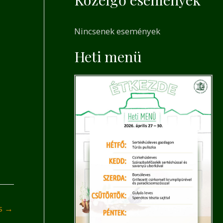
a
r
Nincsenek események
c
h
Heti menü
f
o
r
:
és
→