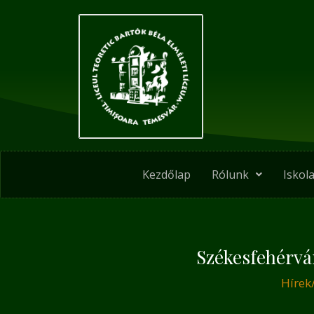
Skip
Post
to
navigation
content
Kezdőlap
Rólunk
Iskola
Székesfehérvá
Hírek