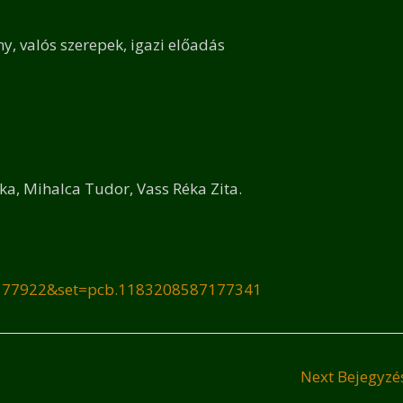
ny, valós szerepek, igazi előadás
ika, Mihalca Tudor, Vass Réka Zita.
7177922&set=pcb.1183208587177341
Next Bejegyz