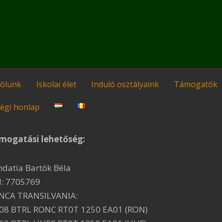
ólunk
Iskolai élet
Induló osztályaink
Támogatók
égi honlap
mogatási lehetőség:
ndatia Bartók Béla
I: 7705769
NCA TRANSILVANIA:
08 BTRL RONC RT0T 1250 EA01 (RON)