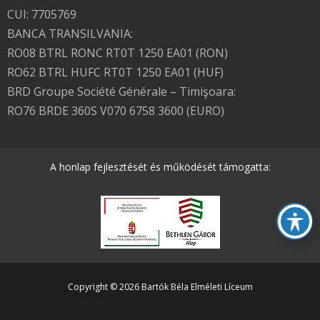
CUI: 7705769
BANCA TRANSILVANIA:
RO08 BTRL RONC RT0T 1250 EA01 (RON)
RO62 BTRL HUFC RT0T 1250 EA01 (HUF)
BRD Groupe Société Générale – Timişoara:
RO76 BRDE 360S V070 6758 3600 (EURO)
A honlap fejlesztését és működését támogatta:
Copyright © 2026 Bartók Béla Elméleti Líceum