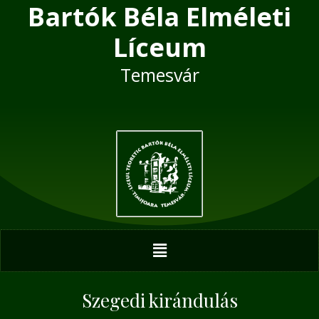
Bartók Béla Elméleti
Skip
Post
to
navigation
Líceum
content
Temesvár
Menu
Szegedi kirándulás