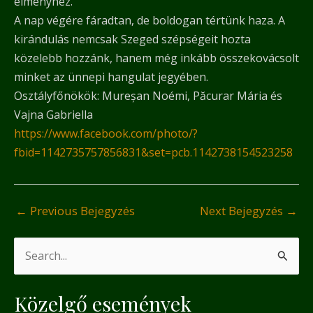
élményhez.
A nap végére fáradtan, de boldogan tértünk haza. A
kirándulás nemcsak Szeged szépségeit hozta
közelebb hozzánk, hanem még inkább összekovácsolt
minket az ünnepi hangulat jegyében.
Osztályfőnökök: Mureșan Noémi, Păcurar Mária és
Vajna Gabriella
https://www.facebook.com/photo/?
fbid=1142735757856831&set=pcb.1142738154523258
←
Previous Bejegyzés
Next Bejegyzés
→
S
e
Közelgő események
a