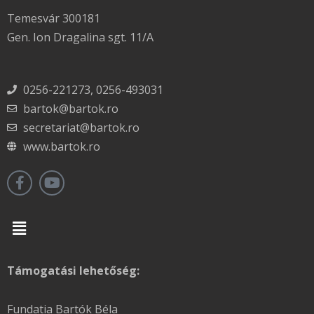
Temesvár 300181
Gen. Ion Dragalina sgt. 11/A
0256-221273, 0256-493031
bartok@bartok.ro
secretariat@bartok.ro
www.bartok.ro
Menu
Támogatási lehetőség:
Fundatia Bartók Béla