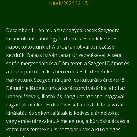
Hírek
/
2024.12.17.
December 11-én mi, a tizenegyedikesek Szegedre
kirándultunk, ahol egy tartalmas és emlékezetes
napot töltöttünk el. A programot városnézéssel
kezdtük, Balázs István tanár úr vezetésével. A séta
során megcsodáltuk a Dóm teret, a Szegedi Dómot és
a Tisza-partot, miközben érdekes történeteket
hallhattunk Szeged múltjáról és kulturális értékeiről.
Délután ellátogattunk a karácsonyi vásárba, ahol az
ünnepi fények, illatok és hangulat azonnal magával
ragadtak minket. Érdeklődéssel fedeztük fel a vásár
kínálatát, és sokan találtak is kedves ajándékokat
vagy emléktárgyakat. A meleg tea, a kürtőskalács és a
kézműves termékek is hozzájárultak a különleges