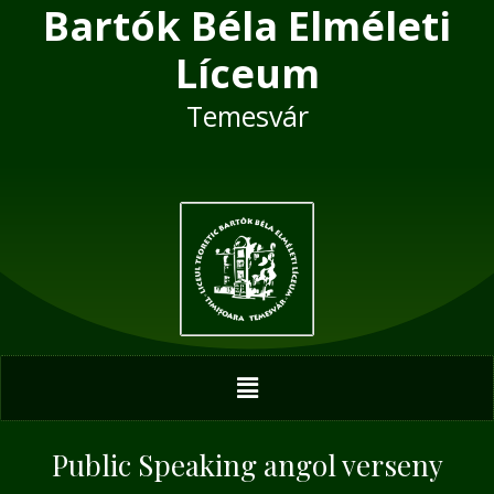
Bartók Béla Elméleti
Skip
Post
to
navigation
Líceum
content
Temesvár
Menu
Public Speaking angol verseny