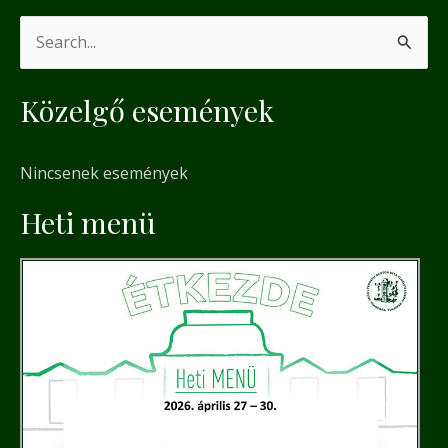
S
e
Közelgő események
a
r
Nincsenek események
c
h
Heti menü
f
o
r
: