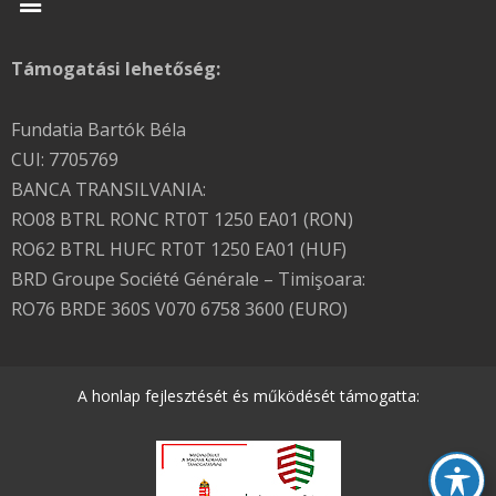
Támogatási lehetőség:
Fundatia Bartók Béla
CUI: 7705769
BANCA TRANSILVANIA:
RO08 BTRL RONC RT0T 1250 EA01 (RON)
RO62 BTRL HUFC RT0T 1250 EA01 (HUF)
BRD Groupe Société Générale – Timişoara:
RO76 BRDE 360S V070 6758 3600 (EURO)
A honlap fejlesztését és működését támogatta: