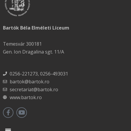
Bartók Béla Elméleti Líceum
Temesvár 300181
Gen. Ion Dragalina sgt. 11/A
0256-221273, 0256-493031
bartok@bartok.ro
secretariat@bartok.ro
www.bartok.ro
Menu