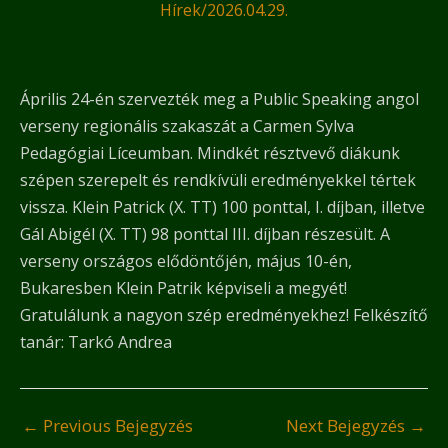
Hírek
/
2026.04.29.
Április 24-én szervezték meg a Public Speaking angol
verseny regionális szakaszát a Carmen Sylva
Pedagógiai Líceumban. Mindkét résztvevő diákunk
szépen szerepelt és rendkívüli eredményekkel tértek
vissza. Klein Patrick (X. TT) 100 ponttal, I. díjban, illetve
Gál Abigél (X. TT) 98 ponttal III. díjban részesült. A
verseny országos elődöntőjén, május 10-én,
Bukaresben Klein Patrik képviseli a megyét!
Gratulálunk a nagyon szép eredményekhez! Felkészítő
tanár: Tarkó Andrea
←
Previous Bejegyzés
Next Bejegyzés
→