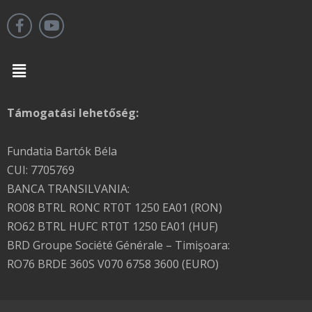
Menu
Támogatási lehetőség:
Fundatia Bartók Béla
CUI: 7705769
BANCA TRANSILVANIA:
RO08 BTRL RONC RT0T 1250 EA01 (RON)
RO62 BTRL HUFC RT0T 1250 EA01 (HUF)
BRD Groupe Société Générale – Timişoara:
RO76 BRDE 360S V070 6758 3600 (EURO)