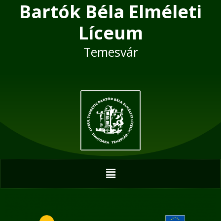
Bartók Béla Elméleti
Skip
to
Líceum
content
Temesvár
Menu