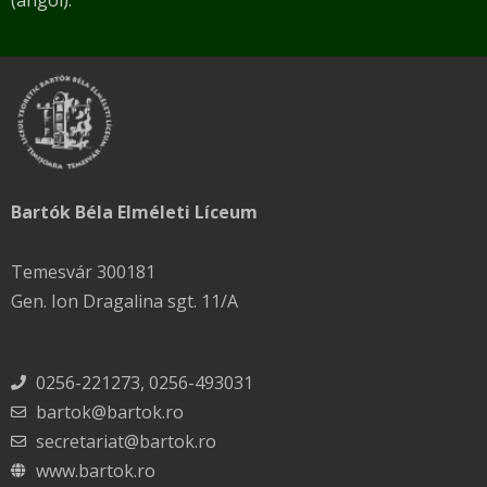
Bartók Béla Elméleti Líceum
Temesvár 300181
Gen. Ion Dragalina sgt. 11/A
0256-221273, 0256-493031
bartok@bartok.ro
secretariat@bartok.ro
www.bartok.ro