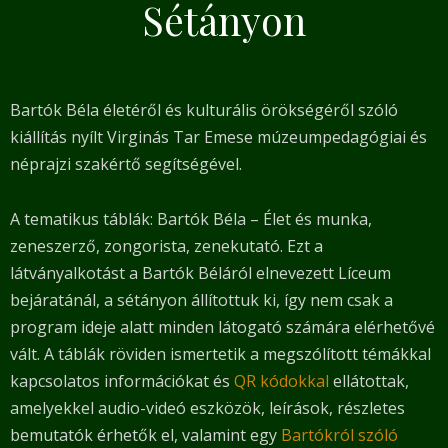
Sétányon
Bartók Béla életéről és kulturális örökségéről szóló
kiállítás nyílt Virginás Tar Emese múzeumpedagógiai és
néprajzi szakértő segítségével.
A tematikus táblák: Bartók Béla – Élet és munka,
zeneszerző, zongorista, zenekutató. Ezt a
látványalkotást a Bartók Béláról elnevezett Líceum
bejáratánál, a sétányon állítottuk ki, így nem csak a
program ideje alatt minden látogató számára elérhetővé
vált. A táblák röviden ismertetik a megszólított témákkal
kapcsolatos információkat és
QR kódokkal
ellátottak,
amelyekkel audio-videó eszközök, leírások, részletes
bemutatók érhetők el, valamint egy
Bartókról szóló