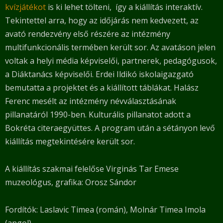
kvízjátékot
is ki lehet tölteni, így a kiállítás interaktív.
Tekintettel arra, hogy az időjárás nem kedvezett, az
avató rendezvény első részére az intézmény
multifunkcionális termében került sor. Az avatáson jelen
voltak a helyi média képviselői, partnerek, pedagógusok,
a Diáktanács képviselői. Erdei Ildikó iskolaigazgató
bemutatta a projektet és a kiállított táblákat. Halász
Ferenc mesélt az intézmény névválasztásának
pillanatáról 1990-ben. Kulturális pillanatot adott a
Bokréta citeraegyüttes. A program után a sétányon levő
kiállítás megtekintésére került sor.
A kiállítás szakmai felelőse Virginás Tar Emese
muzeológus, grafika: Orosz Sándor
Fordítók: Laslavic Timea (román), Molnár Timea Imola
(angol).