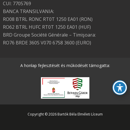
CUI: 7705769
BANCA TRANSILVANIA:
RO08 BTRL RONC RT0T 1250 EA01 (RON)
RO62 BTRL HUFC RT0T 1250 EA01 (HUF)
BRD Groupe Société Générale – Timişoara:
RO76 BRDE 360S V070 6758 3600 (EURO)
A honlap fejlesztését és működését támogatta:
Copyright © 2026 Bartók Béla Elméleti Líceum