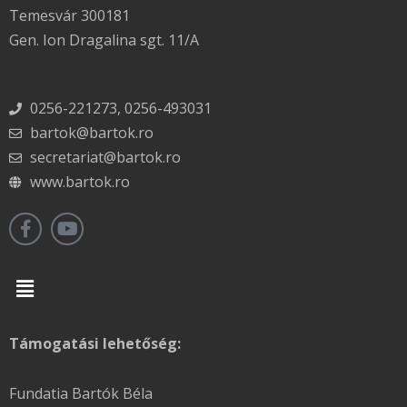
Temesvár 300181
Gen. Ion Dragalina sgt. 11/A
0256-221273, 0256-493031
bartok@bartok.ro
secretariat@bartok.ro
www.bartok.ro
Menu
Támogatási lehetőség:
Fundatia Bartók Béla