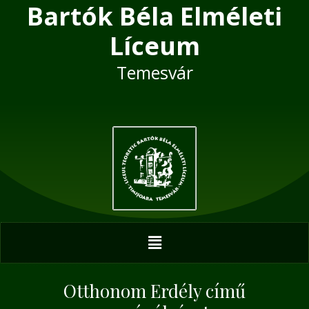
Bartók Béla Elméleti
Skip
Post
to
navigation
Líceum
content
Temesvár
Menu
Otthonom Erdély című