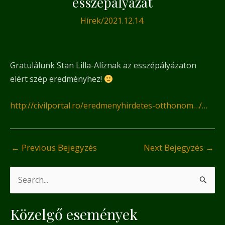
esszépályázat
Hírek
/
2021.12.14.
Gratulálunk Stan Lilla-Alíznak az esszépályázaton
elért szép eredményhez!
http://civilportal.ro/eredmenyhirdetes-otthonom…/…
←
Previous Bejegyzés
Next Bejegyzés
→
S
e
Közelgő események
a