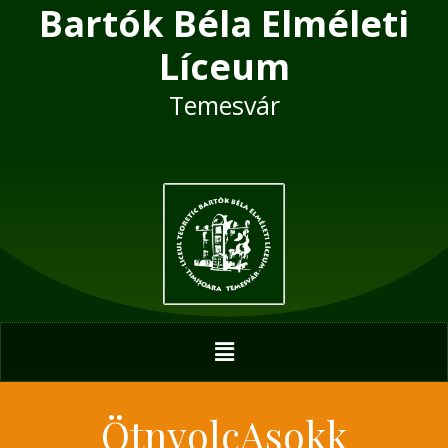
Bartók Béla Elméleti
Skip
to
Líceum
content
Temesvár
Menu
ÖtnyolcAsokk