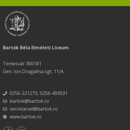
Bartók Béla Elméleti Líceum
Temesvár 300181
Gen. Ion Dragalina sgt. 11/A
0256-221273, 0256-493031
bartok@bartok.ro
secretariat@bartok.ro
www.bartok.ro