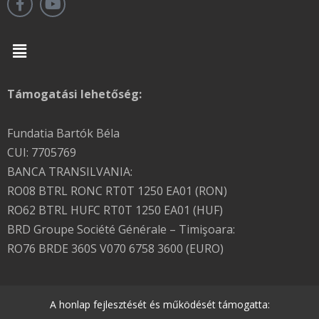
Menu
Támogatási lehetőség:
Fundatia Bartók Béla
CUI: 7705769
BANCA TRANSILVANIA:
RO08 BTRL RONC RT0T 1250 EA01 (RON)
RO62 BTRL HUFC RT0T 1250 EA01 (HUF)
BRD Groupe Société Générale – Timişoara:
RO76 BRDE 360S V070 6758 3600 (EURO)
A honlap fejlesztését és működését támogatta: